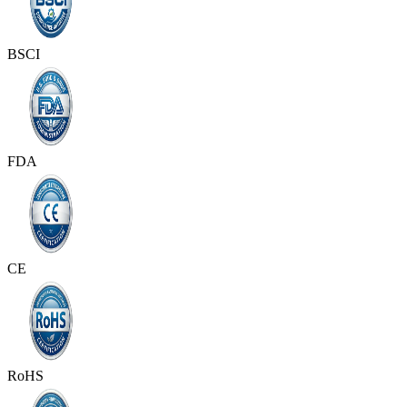
BSCI
FDA
CE
RoHS