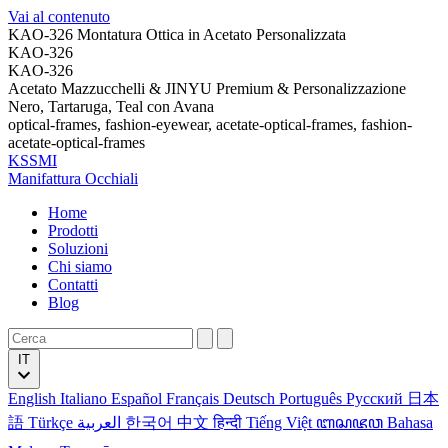
Vai al contenuto
KAO-326 Montatura Ottica in Acetato Personalizzata
KAO-326
KAO-326
Acetato Mazzucchelli & JINYU Premium & Personalizzazione
Nero, Tartaruga, Teal con Avana
optical-frames, fashion-eyewear, acetate-optical-frames, fashion-
acetate-optical-frames
KSSMI
Manifattura Occhiali
Home
Prodotti
Soluzioni
Chi siamo
Contatti
Blog
IT
English
Italiano
Español
Français
Deutsch
Português
Русский
日本
語
Türkçe
العربية
한국어
中文
हिन्दी
Tiếng Việt
ꦧꦱꦗꦮ
Bahasa