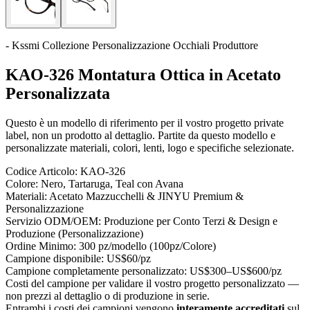
- Kssmi Collezione Personalizzazione Occhiali Produttore
KAO-326 Montatura Ottica in Acetato
Personalizzata
Questo è un modello di riferimento per il vostro progetto private
label, non un prodotto al dettaglio. Partite da questo modello e
personalizzate materiali, colori, lenti, logo e specifiche selezionate.
Codice Articolo:
KAO-326
Colore:
Nero, Tartaruga, Teal con Avana
Materiali:
Acetato Mazzucchelli & JINYU Premium &
Personalizzazione
Servizio ODM/OEM:
Produzione per Conto Terzi & Design e
Produzione (Personalizzazione)
Ordine Minimo:
300 pz/modello (100pz/Colore)
Campione disponibile:
US$60/pz
Campione completamente personalizzato:
US$300–US$600/pz
Costi del campione per validare il vostro progetto personalizzato —
non prezzi al dettaglio o di produzione in serie.
Entrambi i costi dei campioni vengono
interamente accreditati
sul