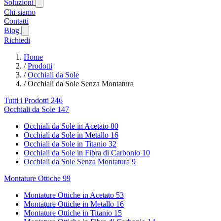
Soluzioni
Chi siamo
Contatti
Blog
Richiedi
Home
/
Prodotti
/
Occhiali da Sole
/
Occhiali da Sole Senza Montatura
Tutti i Prodotti
246
Occhiali da Sole
147
Occhiali da Sole in Acetato
80
Occhiali da Sole in Metallo
16
Occhiali da Sole in Titanio
32
Occhiali da Sole in Fibra di Carbonio
10
Occhiali da Sole Senza Montatura
9
Montature Ottiche
99
Montature Ottiche in Acetato
53
Montature Ottiche in Metallo
16
Montature Ottiche in Titanio
15