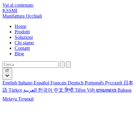
Vai al contenuto
KSSMI
Manifattura Occhiali
Home
Prodotti
Soluzioni
Chi siamo
Contatti
Blog
IT
English
Italiano
Español
Français
Deutsch
Português
Русский
日本
語
Türkçe
العربية
한국어
中文
हिन्दी
Tiếng Việt
ꦧꦱꦗꦮ
Bahasa
Melayu
Тоҷикӣ