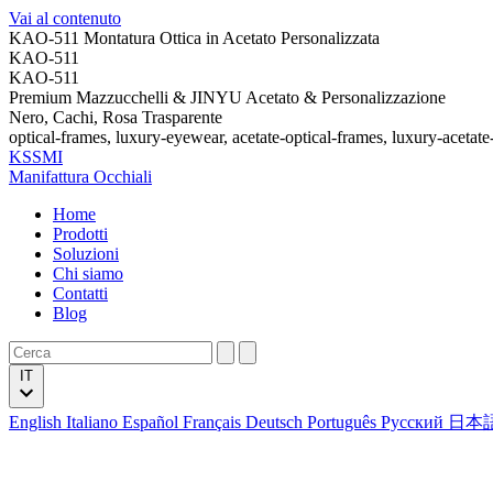
Vai al contenuto
KAO-511 Montatura Ottica in Acetato Personalizzata
KAO-511
KAO-511
Premium Mazzucchelli & JINYU Acetato & Personalizzazione
Nero, Cachi, Rosa Trasparente
optical-frames, luxury-eyewear, acetate-optical-frames, luxury-acetate
KSSMI
Manifattura Occhiali
Home
Prodotti
Soluzioni
Chi siamo
Contatti
Blog
IT
English
Italiano
Español
Français
Deutsch
Português
Русский
日本