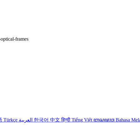
-optical-frames
語
Türkçe
العربية
한국어
中文
हिन्दी
Tiếng Việt
ꦧꦱꦗꦮ
Bahasa Me