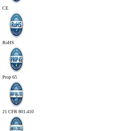
CE
RoHS
Prop 65
21 CFR 801.410