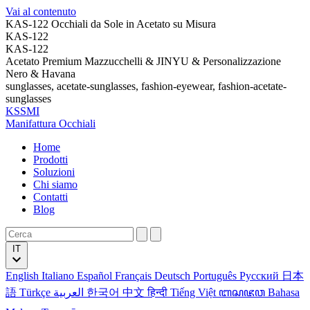
Vai al contenuto
KAS-122 Occhiali da Sole in Acetato su Misura
KAS-122
KAS-122
Acetato Premium Mazzucchelli & JINYU & Personalizzazione
Nero & Havana
sunglasses, acetate-sunglasses, fashion-eyewear, fashion-acetate-
sunglasses
KSSMI
Manifattura Occhiali
Home
Prodotti
Soluzioni
Chi siamo
Contatti
Blog
IT
English
Italiano
Español
Français
Deutsch
Português
Русский
日本
語
Türkçe
العربية
한국어
中文
हिन्दी
Tiếng Việt
ꦧꦱꦗꦮ
Bahasa