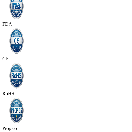
FDA
CE
RoHS
Prop 65