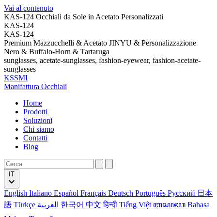
Vai al contenuto
KAS-124 Occhiali da Sole in Acetato Personalizzati
KAS-124
KAS-124
Premium Mazzucchelli & Acetato JINYU & Personalizzazione
Nero & Buffalo-Horn & Tartaruga
sunglasses, acetate-sunglasses, fashion-eyewear, fashion-acetate-
sunglasses
KSSMI
Manifattura Occhiali
Home
Prodotti
Soluzioni
Chi siamo
Contatti
Blog
IT
English
Italiano
Español
Français
Deutsch
Português
Русский
日本
語
Türkçe
العربية
한국어
中文
हिन्दी
Tiếng Việt
ꦧꦱꦗꦮ
Bahasa