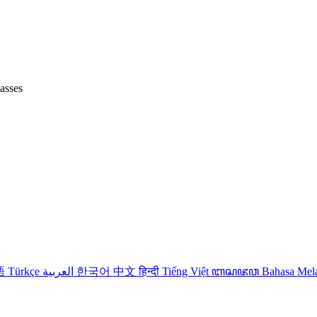
lasses
語
Türkçe
العربية
한국어
中文
हिन्दी
Tiếng Việt
ꦧꦱꦗꦮ
Bahasa Me