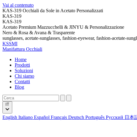
Vai al contenuto
KAS-319 Occhiali da Sole in Acetato Personalizzati
KAS-319
KAS-319
Acetato Premium Mazzucchelli & JINYU & Personalizzazione
Nero & Rosa & Avana & Trasparente
sunglasses, acetate-sunglasses, fashion-eyewear, fashion-acetate-sung
KSSMI
Manifattura Occhiali
Home
Prodotti
Soluzioni
Chi siamo
Contatti
Blog
IT
English
Italiano
Español
Français
Deutsch
Português
Русский
日本