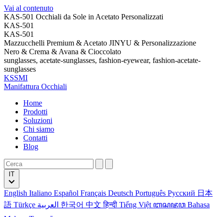
Vai al contenuto
KAS-501 Occhiali da Sole in Acetato Personalizzati
KAS-501
KAS-501
Mazzucchelli Premium & Acetato JINYU & Personalizzazione
Nero & Crema & Avana & Cioccolato
sunglasses, acetate-sunglasses, fashion-eyewear, fashion-acetate-
sunglasses
KSSMI
Manifattura Occhiali
Home
Prodotti
Soluzioni
Chi siamo
Contatti
Blog
IT
English
Italiano
Español
Français
Deutsch
Português
Русский
日本
語
Türkçe
العربية
한국어
中文
हिन्दी
Tiếng Việt
ꦧꦱꦗꦮ
Bahasa