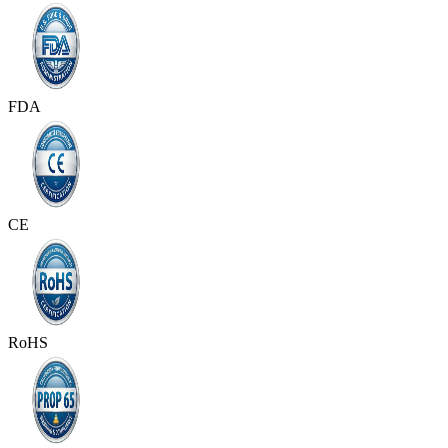
FDA
CE
RoHS