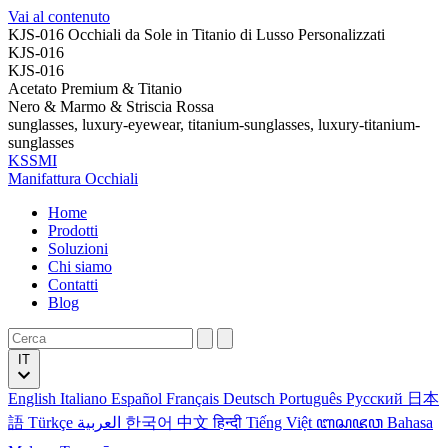
Vai al contenuto
KJS-016 Occhiali da Sole in Titanio di Lusso Personalizzati
KJS-016
KJS-016
Acetato Premium & Titanio
Nero & Marmo & Striscia Rossa
sunglasses, luxury-eyewear, titanium-sunglasses, luxury-titanium-
sunglasses
KSSMI
Manifattura Occhiali
Home
Prodotti
Soluzioni
Chi siamo
Contatti
Blog
IT
English
Italiano
Español
Français
Deutsch
Português
Русский
日本
語
Türkçe
العربية
한국어
中文
हिन्दी
Tiếng Việt
ꦧꦱꦗꦮ
Bahasa