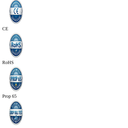
CE
RoHS
Prop 65