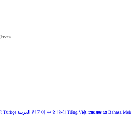
lasses
語
Türkçe
العربية
한국어
中文
हिन्दी
Tiếng Việt
ꦧꦱꦗꦮ
Bahasa Me