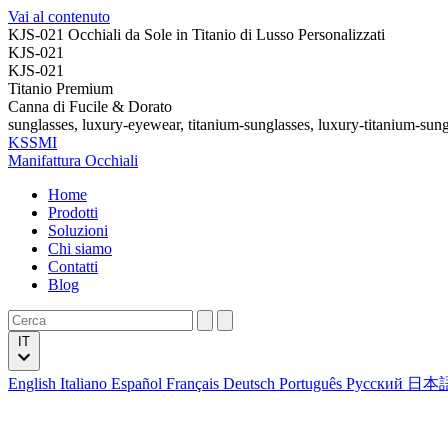
Vai al contenuto
KJS-021 Occhiali da Sole in Titanio di Lusso Personalizzati
KJS-021
KJS-021
Titanio Premium
Canna di Fucile & Dorato
sunglasses, luxury-eyewear, titanium-sunglasses, luxury-titanium-sung
KSSMI
Manifattura Occhiali
Home
Prodotti
Soluzioni
Chi siamo
Contatti
Blog
IT
English
Italiano
Español
Français
Deutsch
Português
Русский
日本