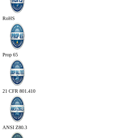
RoHS
Prop 65
21 CFR 801.410
ANSI Z80.3