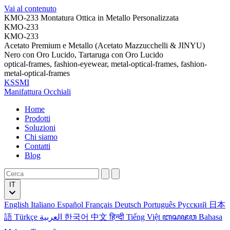
Vai al contenuto
KMO-233 Montatura Ottica in Metallo Personalizzata
KMO-233
KMO-233
Acetato Premium e Metallo (Acetato Mazzucchelli & JINYU)
Nero con Oro Lucido, Tartaruga con Oro Lucido
optical-frames, fashion-eyewear, metal-optical-frames, fashion-
metal-optical-frames
KSSMI
Manifattura Occhiali
Home
Prodotti
Soluzioni
Chi siamo
Contatti
Blog
IT
English
Italiano
Español
Français
Deutsch
Português
Русский
日本
語
Türkçe
العربية
한국어
中文
हिन्दी
Tiếng Việt
ꦧꦱꦗꦮ
Bahasa