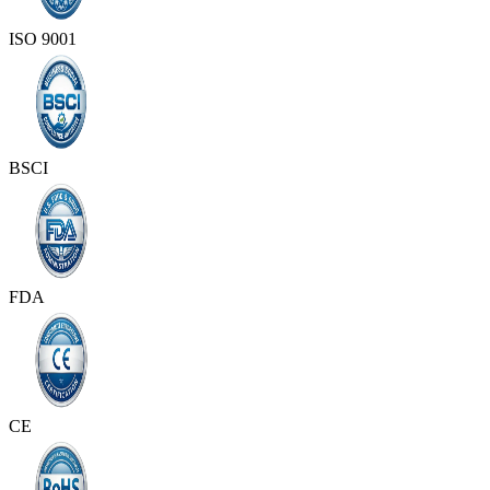
ISO 9001
BSCI
FDA
CE