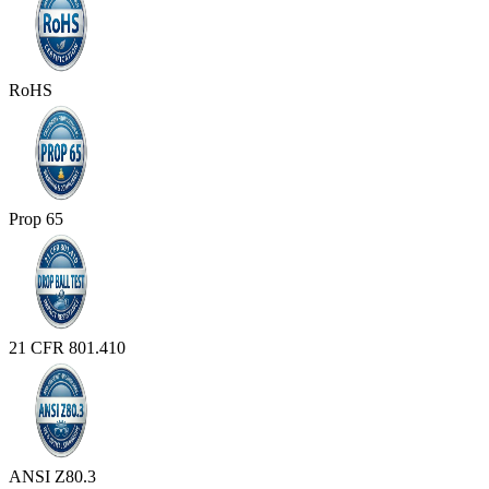
RoHS
Prop 65
21 CFR 801.410
ANSI Z80.3