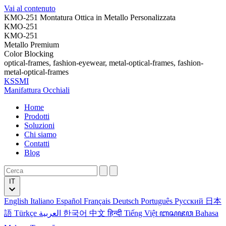
Vai al contenuto
KMO-251 Montatura Ottica in Metallo Personalizzata
KMO-251
KMO-251
Metallo Premium
Color Blocking
optical-frames, fashion-eyewear, metal-optical-frames, fashion-
metal-optical-frames
KSSMI
Manifattura Occhiali
Home
Prodotti
Soluzioni
Chi siamo
Contatti
Blog
IT
English
Italiano
Español
Français
Deutsch
Português
Русский
日本
語
Türkçe
العربية
한국어
中文
हिन्दी
Tiếng Việt
ꦧꦱꦗꦮ
Bahasa