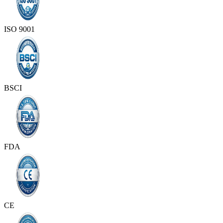
ISO 9001
BSCI
FDA
CE