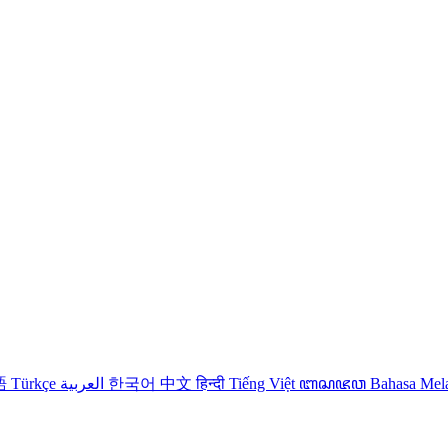
語
Türkçe
العربية
한국어
中文
हिन्दी
Tiếng Việt
ꦧꦱꦗꦮ
Bahasa Me