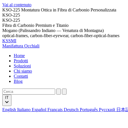
Vai al contenuto
KSO-225 Montatura Ottica in Fibra di Carbonio Personalizzata
KSO-225
KSO-225
Fibra di Carbonio Premium e Titanio
Mogano (Palissandro Indiano — Venatura di Montagna)
optical-frames, carbon-fiber-eyewear, carbon-fiber-optical-frames
KSSMI
Manifattura Occhiali
Home
Prodotti
Soluzioni
Chi siamo
Contatti
Blog
IT
English
Italiano
Español
Français
Deutsch
Português
Русский
日本