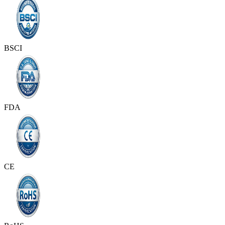
BSCI
FDA
CE