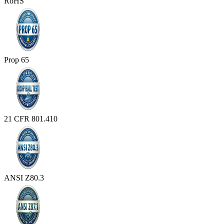
RoHS
Prop 65
21 CFR 801.410
ANSI Z80.3