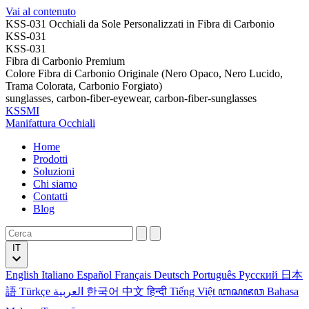
Vai al contenuto
KSS-031 Occhiali da Sole Personalizzati in Fibra di Carbonio
KSS-031
KSS-031
Fibra di Carbonio Premium
Colore Fibra di Carbonio Originale (Nero Opaco, Nero Lucido,
Trama Colorata, Carbonio Forgiato)
sunglasses, carbon-fiber-eyewear, carbon-fiber-sunglasses
KSSMI
Manifattura Occhiali
Home
Prodotti
Soluzioni
Chi siamo
Contatti
Blog
IT
English
Italiano
Español
Français
Deutsch
Português
Русский
日本
語
Türkçe
العربية
한국어
中文
हिन्दी
Tiếng Việt
ꦧꦱꦗꦮ
Bahasa