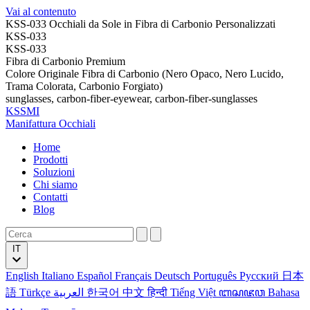
Vai al contenuto
KSS-033 Occhiali da Sole in Fibra di Carbonio Personalizzati
KSS-033
KSS-033
Fibra di Carbonio Premium
Colore Originale Fibra di Carbonio (Nero Opaco, Nero Lucido,
Trama Colorata, Carbonio Forgiato)
sunglasses, carbon-fiber-eyewear, carbon-fiber-sunglasses
KSSMI
Manifattura Occhiali
Home
Prodotti
Soluzioni
Chi siamo
Contatti
Blog
IT
English
Italiano
Español
Français
Deutsch
Português
Русский
日本
語
Türkçe
العربية
한국어
中文
हिन्दी
Tiếng Việt
ꦧꦱꦗꦮ
Bahasa