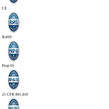
CE
RoHS
Prop 65
21 CFR 801.410