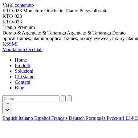
Vai al contenuto
KTO-023 Montature Ottiche in Titanio Personalizzate
KTO-023
KTO-023
Titanio Premium
Dorato & Argentato & Tartaruga Argentato & Tartaruga Dorato
optical-frames, titanium-optical-frames, luxury-eyewear, luxury-titan
KSSMI
Manifattura Occhiali
Home
Prodotti
Soluzioni
Chi siamo
Contatti
Blog
IT
English
Italiano
Español
Français
Deutsch
Português
Русский
日本