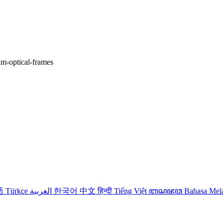
ium-optical-frames
語
Türkçe
العربية
한국어
中文
हिन्दी
Tiếng Việt
ꦧꦱꦗꦮ
Bahasa Me