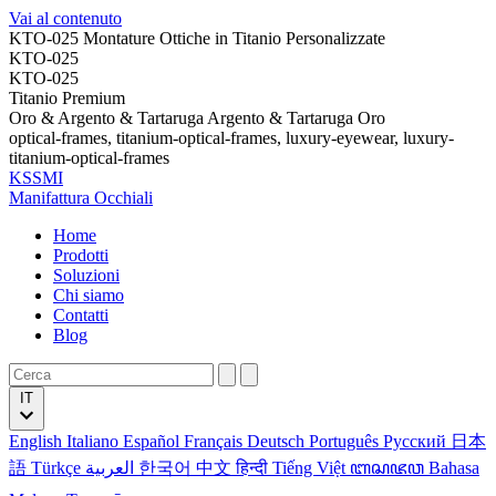
Vai al contenuto
KTO-025 Montature Ottiche in Titanio Personalizzate
KTO-025
KTO-025
Titanio Premium
Oro & Argento & Tartaruga Argento & Tartaruga Oro
optical-frames, titanium-optical-frames, luxury-eyewear, luxury-
titanium-optical-frames
KSSMI
Manifattura Occhiali
Home
Prodotti
Soluzioni
Chi siamo
Contatti
Blog
IT
English
Italiano
Español
Français
Deutsch
Português
Русский
日本
語
Türkçe
العربية
한국어
中文
हिन्दी
Tiếng Việt
ꦧꦱꦗꦮ
Bahasa