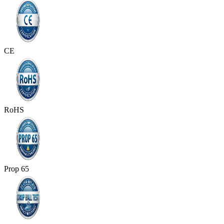
CE
RoHS
Prop 65