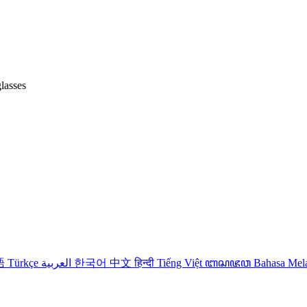
lasses
語
Türkçe
العربية
한국어
中文
हिन्दी
Tiếng Việt
ꦧꦱꦗꦮ
Bahasa Me