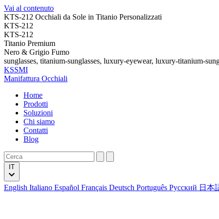
Vai al contenuto
KTS-212 Occhiali da Sole in Titanio Personalizzati
KTS-212
KTS-212
Titanio Premium
Nero & Grigio Fumo
sunglasses, titanium-sunglasses, luxury-eyewear, luxury-titanium-sung
KSSMI
Manifattura Occhiali
Home
Prodotti
Soluzioni
Chi siamo
Contatti
Blog
IT
English
Italiano
Español
Français
Deutsch
Português
Русский
日本