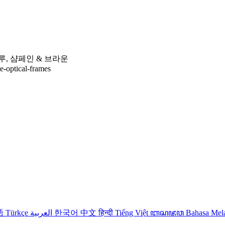
루, 샴페인 & 브라운
te-optical-frames
語
Türkçe
العربية
한국어
中文
हिन्दी
Tiếng Việt
ꦧꦱꦗꦮ
Bahasa Me