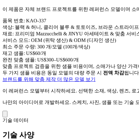
이 제품은 자체 브랜드 프로젝트를 위한 레퍼런스 모델이며 소매 
품목 번호:
KAO-337
색상:
블랙 & 허니, 클리어 블루 & 토토이즈, 브라운 스트라이프 
재료:
프리미엄 Mazzucchelli & JINYU 아세테이트 & 맞춤 서비
서비스 모드:
OEM (위탁 생산) & ODM (디자인 생산)
최소 주문 수량:
300 개/모델 (100개/색상)
재고 샘플:
US$60/개
완전 맞춤 샘플:
US$300–US$600/개
맞춤 프로젝트 검증을 위한 샘플 비용이며, 소매가나 양산 가격
두 가지 샘플 비용은 동일 모델의 대량 주문 시
전액 차감
됩니다
브랜드를 위해 맞춤 제작
더 많은 모델 보기
이 레퍼런스 모델부터 시작하세요.
선택한 소재, 색상, 렌즈, 
나만의 아이디어로 개발하세요.
스케치, 사진, 샘플 또는 기술
기술 데이터
기술 사양