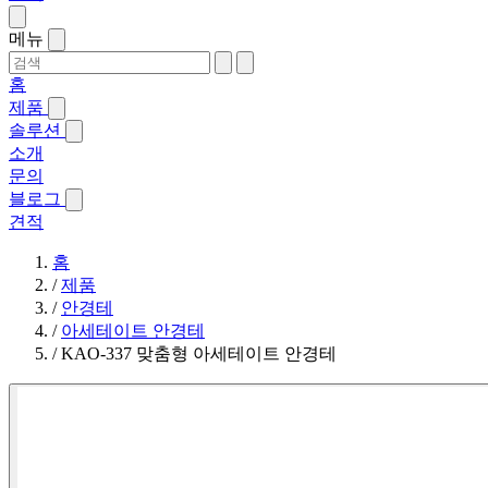
메뉴
홈
제품
솔루션
소개
문의
블로그
견적
홈
/
제품
/
안경테
/
아세테이트 안경테
/
KAO-337 맞춤형 아세테이트 안경테