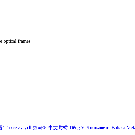
te-optical-frames
語
Türkçe
العربية
한국어
中文
हिन्दी
Tiếng Việt
ꦧꦱꦗꦮ
Bahasa Me