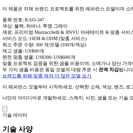
이 제품은 자체 브랜드 프로젝트를 위한 레퍼런스 모델이며 소매 
품목 번호:
KAO-347
색상:
블랙, 하바나, 투명 그레이
재료:
프리미엄 Mazzucchelli & JINYU 아세테이트 & 맞춤 서비
서비스 모드:
OEM & ODM (맞춤 서비스)
최소 주문 수량:
300 개/모델 (100개/색상)
재고 샘플:
US$60/개
완전 맞춤 샘플:
US$300–US$600/개
맞춤 프로젝트 검증을 위한 샘플 비용이며, 소매가나 양산 가격
두 가지 샘플 비용은 동일 모델의 대량 주문 시
전액 차감
됩니다
브랜드를 위해 맞춤 제작
더 많은 모델 보기
이 레퍼런스 모델부터 시작하세요.
선택한 소재, 색상, 렌즈, 
나만의 아이디어로 개발하세요.
스케치, 사진, 샘플 또는 기술
기술 데이터
기술 사양