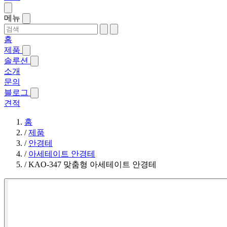
메뉴
홈
제품
솔루션
소개
문의
블로그
견적
홈
/
제품
/
안경테
/
아세테이트 안경테
/
KAO-347 맞춤형 아세테이트 안경테