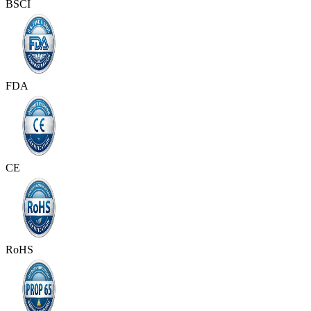
BSCI
FDA
CE
RoHS