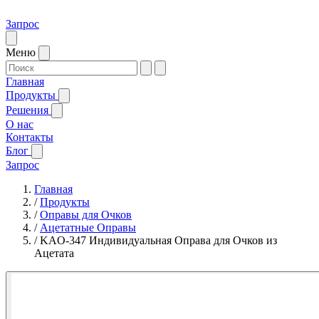
Запрос
Меню
Главная
Продукты
Решения
О нас
Контакты
Блог
Запрос
Главная
/
Продукты
/
Оправы для Очков
/
Ацетатные Оправы
/
KAO-347 Индивидуальная Оправа для Очков из
Ацетата