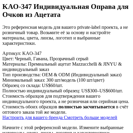
KAO-347 Индивидуальная Оправа для
Очков из Ацетата
Это референсная модель для вашего private-label проекта, а не
розничный товар. Возьмите её за основу и настройте
материалы, цвета, линзы, логотип и выбранные
характеристики.
Артикул:
KAO-347
Цвет:
Черный, Гавана, Прозрачный серый
Материалы:
Премиальный ацетат Mazzucchelli & JINYU &
индивидуальный заказ
Тип производства:
OEM & ODM (Индивидуальный заказ)
Минимальный заказ:
300 шт/модель (100 шт/цвет)
Образец со склада:
US$60/шт.
Полностью индивидуальный образец:
US$300–US$600/шт.
Стоимость образцов для подтверждения вашего
индивидуального проекта, а не розничная или серийная цена.
Стоимость обоих образцов
полностью засчитывается
в счёт
оптового заказа той же модели.
Настроить для вашего бренда
Смотреть больше моделей
Начните с этой референсной модели.
Измените выбранные
материалы, цвета, линзы, логотип и характеристики.