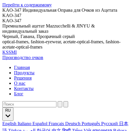
Перейти к содержимому
KAO-347 Индивидуальная Оправа для Очков из Ацетата
KAO-347
KAO-347
Премиальный ацетат Mazzucchelli & JINYU &
индивидуальный заказ
Черный, Гавана, Прозрачный серый
optical-frames, fashion-eyewear, acetate-optical-frames, fashion-
acetate-optical-frames
KSSMI
Производство очков
Главная
Продукты
Решения
О нас
Контакты
Блог
RU
English
Italiano
Español
Français
Deutsch
Português
Русский
日本
語
Türkçe
العربية
한국어
中文
हिन्दी
Tiếng Việt
ꦧꦱꦗꦮ
Bahasa