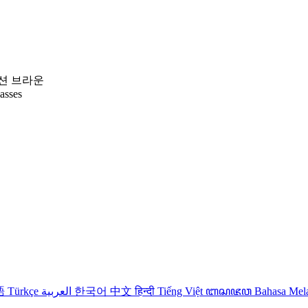
션 브라운
lasses
語
Türkçe
العربية
한국어
中文
हिन्दी
Tiếng Việt
ꦧꦱꦗꦮ
Bahasa Me