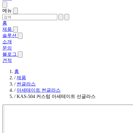
메뉴
홈
제품
솔루션
소개
문의
블로그
견적
홈
/
제품
/
썬글라스
/
아세테이트 썬글라스
/
KAS-504 커스텀 아세테이트 선글라스