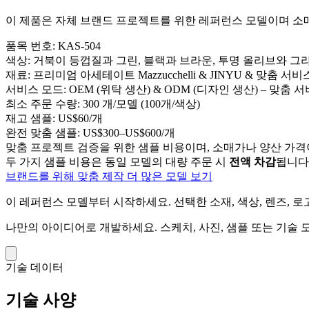
이 제품은 자체 브랜드 프로젝트를 위한 레퍼런스 모델이며 소매 
품목 번호:
KAS-504
색상:
거북이 등껍질과 그린, 블랙과 브라운, 투명 올리브와 
재료:
프리미엄 아세테이트 Mazzucchelli & JINYU & 맞춤 서비
서비스 모드:
OEM (위탁 생산) & ODM (디자인 생산) – 맞춤 
최소 주문 수량:
300 개/모델 (100개/색상)
재고 샘플:
US$60/개
완전 맞춤 샘플:
US$300–US$600/개
맞춤 프로젝트 검증을 위한 샘플 비용이며, 소매가나 양산 가격
두 가지 샘플 비용은 동일 모델의 대량 주문 시
전액 차감
됩니다
브랜드를 위해 맞춤 제작
더 많은 모델 보기
이 레퍼런스 모델부터 시작하세요.
선택한 소재, 색상, 렌즈, 
나만의 아이디어로 개발하세요.
스케치, 사진, 샘플 또는 기술
기술 데이터
기술 사양