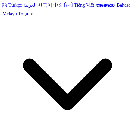
語
Türkçe
العربية
한국어
中文
हिन्दी
Tiếng Việt
ꦧꦱꦗꦮ
Bahasa
Melayu
Тоҷикӣ