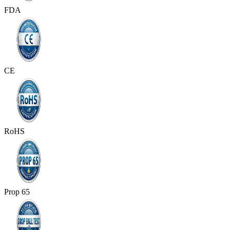
FDA
CE
RoHS
Prop 65