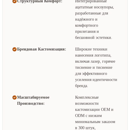
Структурный Комфорт:
Интегрированные
ацетатные носоупоры,
разработанные для
надёжного и
комфортного
прилегания и
бесшовной эстетики.
Брендовая Кастомизация:
Широкие техники
нанесения логотипа,
включая лазер, горячее
тиснение и тиснение
для эффективного
усиления идентичности
бренда.
Масштабируемое
Комплексные
Производство:
возможности
кастомизации OEM и
ODM с низким
минимальным заказом
в 300 штук,