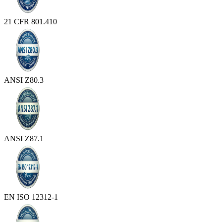
21 CFR 801.410
ANSI Z80.3
ANSI Z87.1
EN ISO 12312-1