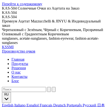
Перейти к содержимому
KAS-504 Солнечные Очки из Ацетата на Заказ
KAS-504
KAS-504
Премиум Ацетат Mazzucchelli & JINYU & Индивидуальный
заказ
Черепаховый с Зелёным, Чёрный с Коричневым, Прозрачный
Оливковый с Градиентным Коричневым
sunglasses, acetate-sunglasses, fashion-eyewear, fashion-acetate-
sunglasses
KSSMI
Производство очков
Главная
Продукты
Решения
О нас
Контакты
Блог
RU
English
Italiano
Español
Français
Deutsch
Português
Русский
日本