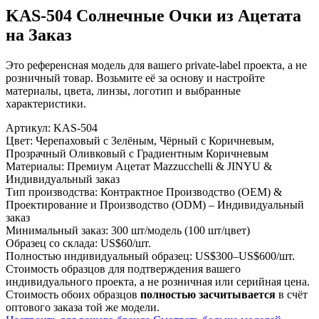
KAS-504 Солнечные Очки из Ацетата
на Заказ
Это референсная модель для вашего private-label проекта, а не
розничный товар. Возьмите её за основу и настройте
материалы, цвета, линзы, логотип и выбранные
характеристики.
Артикул:
KAS-504
Цвет:
Черепаховый с Зелёным, Чёрный с Коричневым,
Прозрачный Оливковый с Градиентным Коричневым
Материалы:
Премиум Ацетат Mazzucchelli & JINYU &
Индивидуальный заказ
Тип производства:
Контрактное Производство (OEM) &
Проектирование и Производство (ODM) – Индивидуальный
заказ
Минимальный заказ:
300 шт/модель (100 шт/цвет)
Образец со склада:
US$60/шт.
Полностью индивидуальный образец:
US$300–US$600/шт.
Стоимость образцов для подтверждения вашего
индивидуального проекта, а не розничная или серийная цена.
Стоимость обоих образцов
полностью засчитывается
в счёт
оптового заказа той же модели.