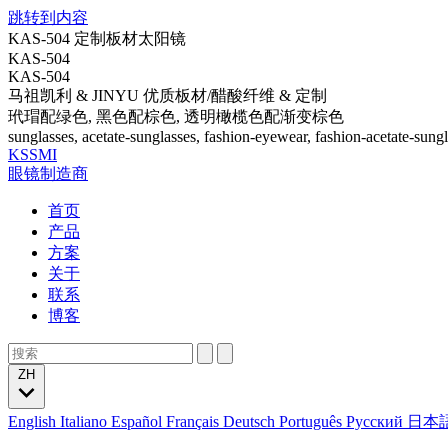
跳转到内容
KAS-504 定制板材太阳镜
KAS-504
KAS-504
马祖凯利 & JINYU 优质板材/醋酸纤维 & 定制
玳瑁配绿色, 黑色配棕色, 透明橄榄色配渐变棕色
sunglasses, acetate-sunglasses, fashion-eyewear, fashion-acetate-sung
KSSMI
眼镜制造商
首页
产品
方案
关于
联系
博客
ZH
English
Italiano
Español
Français
Deutsch
Português
Русский
日本