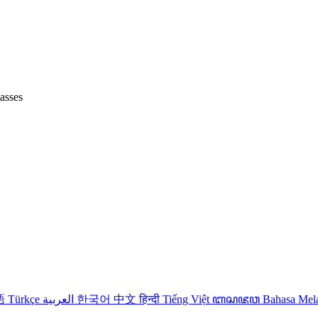
lasses
語
Türkçe
العربية
한국어
中文
हिन्दी
Tiếng Việt
ꦧꦱꦗꦮ
Bahasa Me