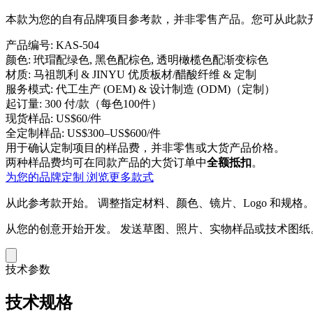
本款为您的自有品牌项目参考款，并非零售产品。您可从此款开
产品编号:
KAS-504
颜色:
玳瑁配绿色, 黑色配棕色, 透明橄榄色配渐变棕色
材质:
马祖凯利 & JINYU 优质板材/醋酸纤维 & 定制
服务模式:
代工生产 (OEM) & 设计制造 (ODM)（定制）
起订量:
300 付/款（每色100件）
现货样品:
US$60/件
全定制样品:
US$300–US$600/件
用于确认定制项目的样品费，并非零售或大货产品价格。
两种样品费均可在同款产品的大货订单中
全额抵扣
。
为您的品牌定制
浏览更多款式
从此参考款开始。
调整指定材料、颜色、镜片、Logo 和规格
从您的创意开始开发。
发送草图、照片、实物样品或技术图纸
技术参数
技术规格