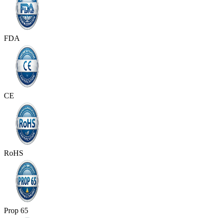
FDA
CE
RoHS
Prop 65