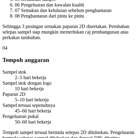
06
Pengeluaran dan kawalan kualiti
07
Semakan dan kelulusan sebelum penghantaran
08
Penghantaran dari pintu ke pintu
Sehingga 3 pusingan semakan paparan 2D disertakan. Perubahan
selepas sampel siap mungkin memerlukan caj pembangunan atau
perkakas tambahan.
04
Tempoh anggaran
Sampel stok
2–5 hari bekerja
Sampel stok dengan logo
10 hari bekerja
Paparan 2D
5–10 hari bekerja
Sampel tersuai sepenuhnya
45–60 hari bekerja
Pengeluaran pukal
50–60 hari bekerja
Tempoh sampel tersuai bermula selepas 2D diluluskan. Pengeluaran
bermula selepas sampel diluluskan dan deposit 50% diterima.