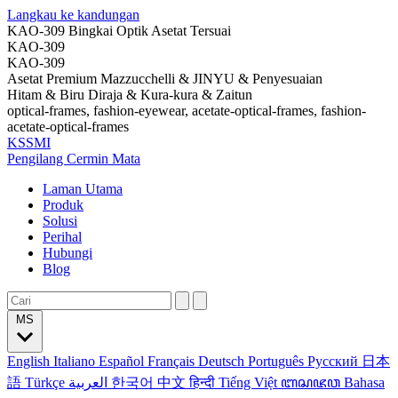
Langkau ke kandungan
KAO-309 Bingkai Optik Asetat Tersuai
KAO-309
KAO-309
Asetat Premium Mazzucchelli & JINYU & Penyesuaian
Hitam & Biru Diraja & Kura-kura & Zaitun
optical-frames, fashion-eyewear, acetate-optical-frames, fashion-
acetate-optical-frames
KSSMI
Pengilang Cermin Mata
Laman Utama
Produk
Solusi
Perihal
Hubungi
Blog
MS
English
Italiano
Español
Français
Deutsch
Português
Русский
日本
語
Türkçe
العربية
한국어
中文
हिन्दी
Tiếng Việt
ꦧꦱꦗꦮ
Bahasa