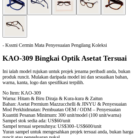
- Kssmi Cermin Mata Penyesuaian Pengilang Koleksi
KAO-309 Bingkai Optik Asetat Tersuai
Ini ialah model rujukan untuk projek jenama peribadi anda, bukan
produk runcit. Mulakan daripada model ini dan sesuaikan bahan,
warna, kanta, logo dan spesifikasi terpilih.
No Item:
KAO-309
Warna:
Hitam & Biru Diraja & Kura-kura & Zaitun
Bahan:
Asetat Premium Mazzucchelli & JINYU & Penyesuaian
Mod Perkhidmatan:
Pembuatan OEM / ODM – Penyesuaian
Kuantiti Pesanan Minimum:
300 unit/model (100 unit/warna)
Sampel stok sedia ada:
US$60/unit
Sampel tersuai sepenuhnya:
US$300–US$600/unit
Yuran sampel untuk mengesahkan projek tersuai anda, bukan harga
runcit atau pengeluaran pukal.