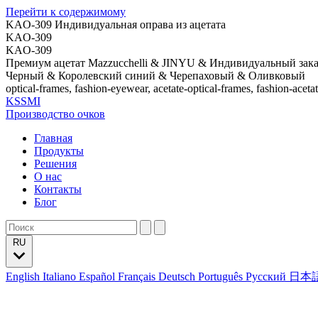
Перейти к содержимому
KAO-309 Индивидуальная оправа из ацетата
KAO-309
KAO-309
Премиум ацетат Mazzucchelli & JINYU & Индивидуальный зака
Черный & Королевский синий & Черепаховый & Оливковый
optical-frames, fashion-eyewear, acetate-optical-frames, fashion-aceta
KSSMI
Производство очков
Главная
Продукты
Решения
О нас
Контакты
Блог
RU
English
Italiano
Español
Français
Deutsch
Português
Русский
日本