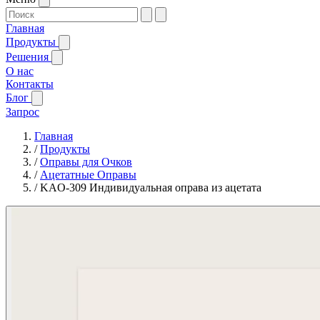
Главная
Продукты
Решения
О нас
Контакты
Блог
Запрос
Главная
/
Продукты
/
Оправы для Очков
/
Ацетатные Оправы
/
KAO-309 Индивидуальная оправа из ацетата