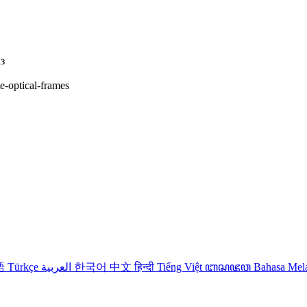
з
te-optical-frames
語
Türkçe
العربية
한국어
中文
हिन्दी
Tiếng Việt
ꦧꦱꦗꦮ
Bahasa Me