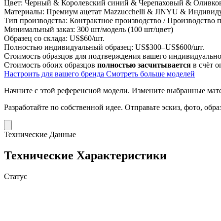
Цвет:
Черный & Королевский синий & Черепаховый & Оливко
Материалы:
Премиум ацетат Mazzucchelli & JINYU & Индивид
Тип производства:
Контрактное производство / Производство
Минимальный заказ:
300 шт/модель (100 шт/цвет)
Образец со склада:
US$60/шт.
Полностью индивидуальный образец:
US$300–US$600/шт.
Стоимость образцов для подтверждения вашего индивидуальног
Стоимость обоих образцов
полностью засчитывается
в счёт о
Настроить для вашего бренда
Смотреть больше моделей
Начните с этой референсной модели.
Измените выбранные матер
Разработайте по собственной идее.
Отправьте эскиз, фото, обр
Технические Данные
Технические Характеристики
Статус