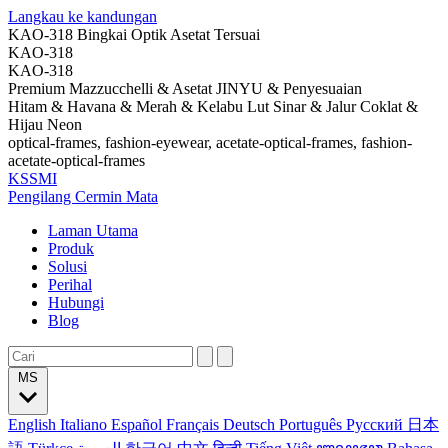
Langkau ke kandungan
KAO-318 Bingkai Optik Asetat Tersuai
KAO-318
KAO-318
Premium Mazzucchelli & Asetat JINYU & Penyesuaian
Hitam & Havana & Merah & Kelabu Lut Sinar & Jalur Coklat &
Hijau Neon
optical-frames, fashion-eyewear, acetate-optical-frames, fashion-
acetate-optical-frames
KSSMI
Pengilang Cermin Mata
Laman Utama
Produk
Solusi
Perihal
Hubungi
Blog
MS
English
Italiano
Español
Français
Deutsch
Português
Русский
日本