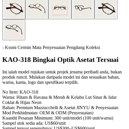
- Kssmi Cermin Mata Penyesuaian Pengilang Koleksi
KAO-318 Bingkai Optik Asetat Tersuai
Ini ialah model rujukan untuk projek jenama peribadi anda, bukan
produk runcit. Mulakan daripada model ini dan sesuaikan bahan,
warna, kanta, logo dan spesifikasi terpilih.
No Item:
KAO-318
Warna:
Hitam & Havana & Merah & Kelabu Lut Sinar & Jalur
Coklat & Hijau Neon
Bahan:
Premium Mazzucchelli & Asetat JINYU & Penyesuaian
Mod Perkhidmatan:
OEM & ODM (Penyesuaian)
Kuantiti Pesanan Minimum:
300 unit/model (100 unit/warna)
Sampel stok sedia ada:
US$60/unit
Sampel tersuai sepenuhnya:
US$300–US$600/unit