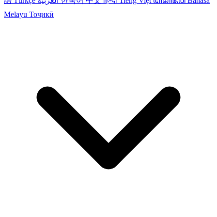
語
Türkçe
العربية
한국어
中文
हिन्दी
Tiếng Việt
ꦧꦱꦗꦮ
Bahasa
Melayu
Тоҷикӣ