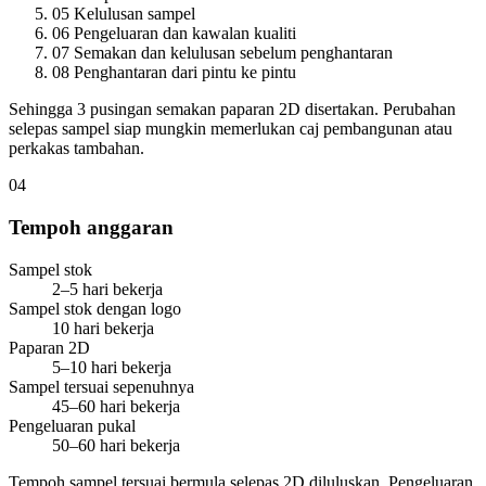
05
Kelulusan sampel
06
Pengeluaran dan kawalan kualiti
07
Semakan dan kelulusan sebelum penghantaran
08
Penghantaran dari pintu ke pintu
Sehingga 3 pusingan semakan paparan 2D disertakan. Perubahan
selepas sampel siap mungkin memerlukan caj pembangunan atau
perkakas tambahan.
04
Tempoh anggaran
Sampel stok
2–5 hari bekerja
Sampel stok dengan logo
10 hari bekerja
Paparan 2D
5–10 hari bekerja
Sampel tersuai sepenuhnya
45–60 hari bekerja
Pengeluaran pukal
50–60 hari bekerja
Tempoh sampel tersuai bermula selepas 2D diluluskan. Pengeluaran