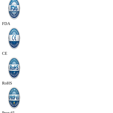
FDA
CE
RoHS
Prop 65