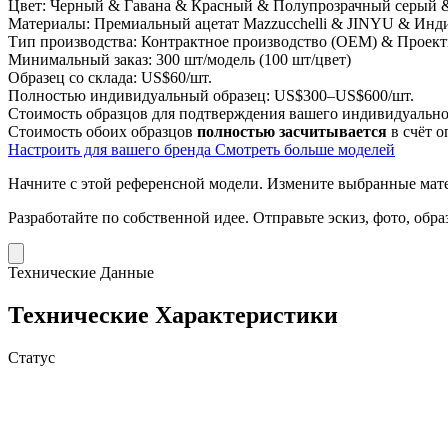
Цвет:
Черный & Гавана & Красный & Полупрозрачный серый &
Материалы:
Премиальный ацетат Mazzucchelli & JINYU & Инд
Тип производства:
Контрактное производство (OEM) & Проект
Минимальный заказ:
300 шт/модель (100 шт/цвет)
Образец со склада:
US$60/шт.
Полностью индивидуальный образец:
US$300–US$600/шт.
Стоимость образцов для подтверждения вашего индивидуальног
Стоимость обоих образцов
полностью засчитывается
в счёт о
Настроить для вашего бренда
Смотреть больше моделей
Начните с этой референсной модели.
Измените выбранные матер
Разработайте по собственной идее.
Отправьте эскиз, фото, обр
Технические Данные
Технические Характеристики
Статус