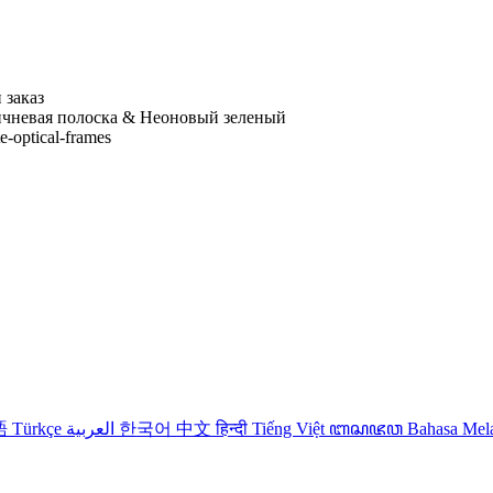
 заказ
чневая полоска & Неоновый зеленый
te-optical-frames
語
Türkçe
العربية
한국어
中文
हिन्दी
Tiếng Việt
ꦧꦱꦗꦮ
Bahasa Me