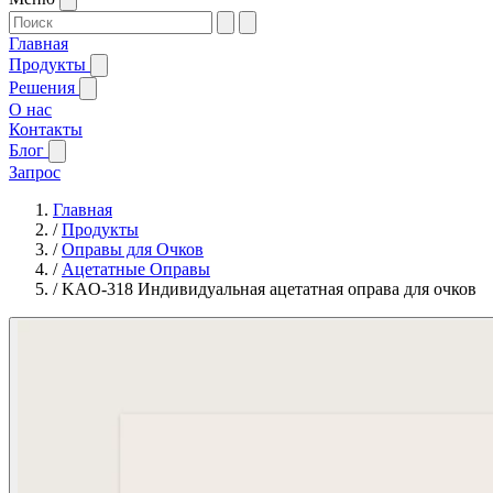
Главная
Продукты
Решения
О нас
Контакты
Блог
Запрос
Главная
/
Продукты
/
Оправы для Очков
/
Ацетатные Оправы
/
KAO-318 Индивидуальная ацетатная оправа для очков