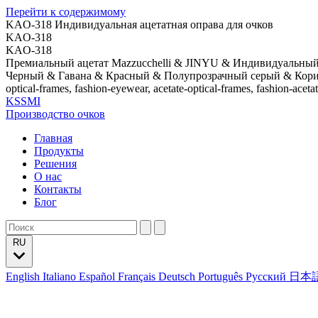
Перейти к содержимому
KAO-318 Индивидуальная ацетатная оправа для очков
KAO-318
KAO-318
Премиальный ацетат Mazzucchelli & JINYU & Индивидуальный
Черный & Гавана & Красный & Полупрозрачный серый & Кори
optical-frames, fashion-eyewear, acetate-optical-frames, fashion-aceta
KSSMI
Производство очков
Главная
Продукты
Решения
О нас
Контакты
Блог
RU
English
Italiano
Español
Français
Deutsch
Português
Русский
日本