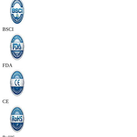
BSCI
FDA
CE