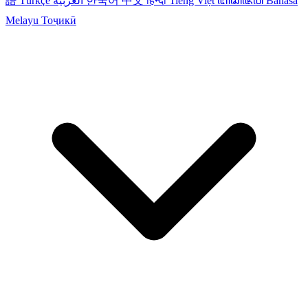
語
Türkçe
العربية
한국어
中文
हिन्दी
Tiếng Việt
ꦧꦱꦗꦮ
Bahasa
Melayu
Тоҷикӣ