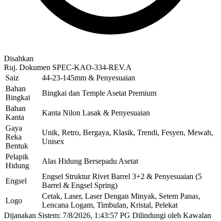
Disahkan
Ruj. Dokumen
SPEC-KAO-334-REV.A
Saiz
44-23-145mm & Penyesuaian
Bahan
Bingkai dan Temple Asetat Premium
Bingkai
Bahan
Kanta Nilon Lasak & Penyesuaian
Kanta
Gaya
Unik, Retro, Bergaya, Klasik, Trendi, Fesyen, Mewah,
Reka
Unisex
Bentuk
Pelapik
Alas Hidung Bersepadu Asetat
Hidung
Engsel Struktur Rivet Barrel 3+2 & Penyesuaian (5
Engsel
Barrel & Engsel Spring)
Cetak, Laser, Laser Dengan Minyak, Setem Panas,
Logo
Lencana Logam, Timbulan, Kristal, Pelekat
Dijanakan Sistem: 7/8/2026, 1:43:57 PG
Dilindungi oleh Kawalan