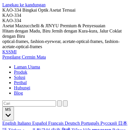
Langkau ke kandungan
KAO-334 Bingkai Optik Asetat Tersuai
KAO-334
KAO-334
Asetat Mazzucchelli & JINYU Premium & Penyesuaian
Hitam dengan Madu, Biru Jernih dengan Kura-kura, Jalur Coklat
dengan Biru
optical-frames, fashion-eyewear, acetate-optical-frames, fashion-
acetate-optical-frames
KSSMI
Pengilang Cermin Mata
Laman Utama
Produk
Solusi
Perihal
Hubungi
Blog
MS
English
Italiano
Español
Français
Deutsch
Português
Русский
日本