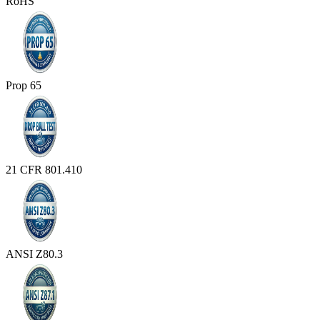
RoHS
Prop 65
21 CFR 801.410
ANSI Z80.3