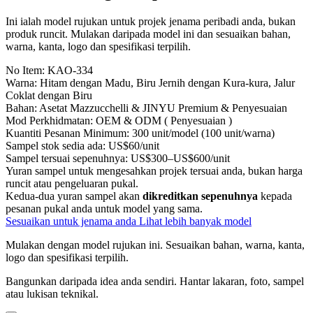
Ini ialah model rujukan untuk projek jenama peribadi anda, bukan
produk runcit. Mulakan daripada model ini dan sesuaikan bahan,
warna, kanta, logo dan spesifikasi terpilih.
No Item:
KAO-334
Warna:
Hitam dengan Madu, Biru Jernih dengan Kura-kura, Jalur
Coklat dengan Biru
Bahan:
Asetat Mazzucchelli & JINYU Premium & Penyesuaian
Mod Perkhidmatan:
OEM & ODM ( Penyesuaian )
Kuantiti Pesanan Minimum:
300 unit/model (100 unit/warna)
Sampel stok sedia ada:
US$60/unit
Sampel tersuai sepenuhnya:
US$300–US$600/unit
Yuran sampel untuk mengesahkan projek tersuai anda, bukan harga
runcit atau pengeluaran pukal.
Kedua-dua yuran sampel akan
dikreditkan sepenuhnya
kepada
pesanan pukal anda untuk model yang sama.
Sesuaikan untuk jenama anda
Lihat lebih banyak model
Mulakan dengan model rujukan ini.
Sesuaikan bahan, warna, kanta,
logo dan spesifikasi terpilih.
Bangunkan daripada idea anda sendiri.
Hantar lakaran, foto, sampel
atau lukisan teknikal.