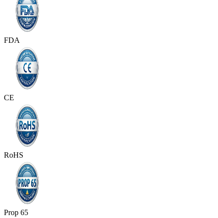
FDA
CE
RoHS
Prop 65