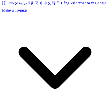
語
Türkçe
العربية
한국어
中文
हिन्दी
Tiếng Việt
ꦧꦱꦗꦮ
Bahasa
Melayu
Тоҷикӣ