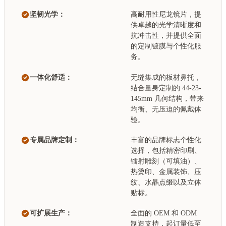
坚韧光学：
高耐用性尼龙镜片，提
供卓越的光学清晰度和
抗冲击性，并提供全面
的定制镀膜与个性化服
务。
一体化舒适：
无缝集成的板材鼻托，
结合量身定制的 44-23-
145mm 几何结构，带来
均衡、无压迫的佩戴体
验。
专属品牌定制：
丰富的品牌标志个性化
选择，包括精密印刷、
镭射雕刻（可填油）、
热烫印、金属装饰、压
纹、水晶点缀以及立体
贴标。
可扩展生产：
全面的 OEM 和 ODM
制造支持，起订量低至