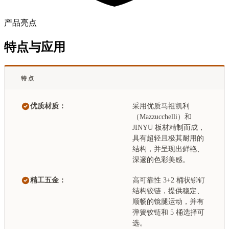
产品亮点
特点与应用
特点
优质材质：
采用优质马祖凯利
（Mazzucchelli）和
JINYU 板材精制而成，
具有超轻且极其耐用的
结构，并呈现出鲜艳、
深邃的色彩美感。
精工五金：
高可靠性 3+2 桶状铆钉
结构铰链，提供稳定、
顺畅的镜腿运动，并有
弹簧铰链和 5 桶选择可
选。