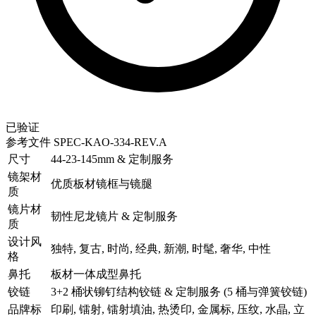
已验证
参考文件
SPEC-KAO-334-REV.A
尺寸
44-23-145mm & 定制服务
镜架材
优质板材镜框与镜腿
质
镜片材
韧性尼龙镜片 & 定制服务
质
设计风
独特, 复古, 时尚, 经典, 新潮, 时髦, 奢华, 中性
格
鼻托
板材一体成型鼻托
铰链
3+2 桶状铆钉结构铰链 & 定制服务 (5 桶与弹簧铰链)
品牌标
印刷, 镭射, 镭射填油, 热烫印, 金属标, 压纹, 水晶, 立