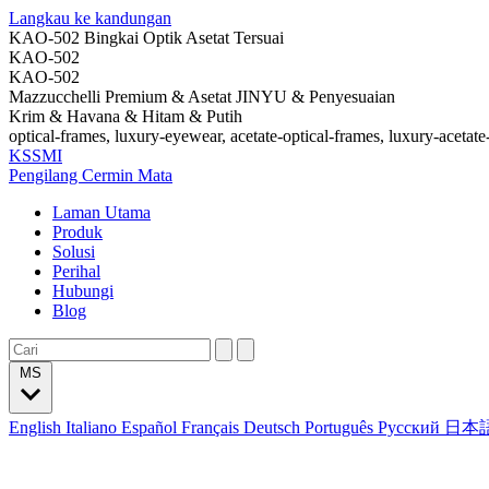
Langkau ke kandungan
KAO-502 Bingkai Optik Asetat Tersuai
KAO-502
KAO-502
Mazzucchelli Premium & Asetat JINYU & Penyesuaian
Krim & Havana & Hitam & Putih
optical-frames, luxury-eyewear, acetate-optical-frames, luxury-acetate
KSSMI
Pengilang Cermin Mata
Laman Utama
Produk
Solusi
Perihal
Hubungi
Blog
MS
English
Italiano
Español
Français
Deutsch
Português
Русский
日本