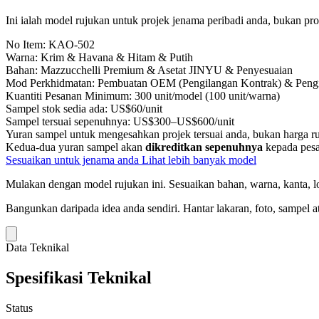
Ini ialah model rujukan untuk projek jenama peribadi anda, bukan prod
No Item:
KAO-502
Warna:
Krim & Havana & Hitam & Putih
Bahan:
Mazzucchelli Premium & Asetat JINYU & Penyesuaian
Mod Perkhidmatan:
Pembuatan OEM (Pengilangan Kontrak) & Pengi
Kuantiti Pesanan Minimum:
300 unit/model (100 unit/warna)
Sampel stok sedia ada:
US$60/unit
Sampel tersuai sepenuhnya:
US$300–US$600/unit
Yuran sampel untuk mengesahkan projek tersuai anda, bukan harga ru
Kedua-dua yuran sampel akan
dikreditkan sepenuhnya
kepada pesa
Sesuaikan untuk jenama anda
Lihat lebih banyak model
Mulakan dengan model rujukan ini.
Sesuaikan bahan, warna, kanta, lo
Bangunkan daripada idea anda sendiri.
Hantar lakaran, foto, sampel a
Data Teknikal
Spesifikasi Teknikal
Status