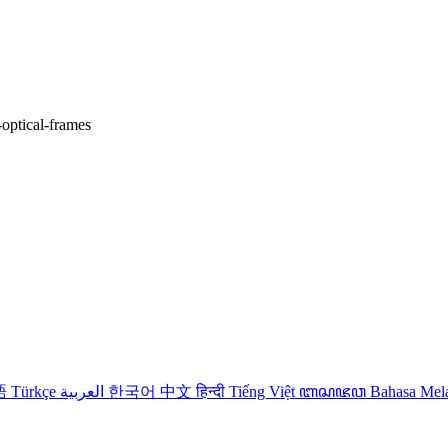
-optical-frames
語
Türkçe
العربية
한국어
中文
हिन्दी
Tiếng Việt
ꦧꦱꦗꦮ
Bahasa Me