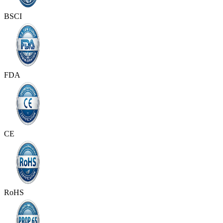
BSCI
FDA
CE
RoHS