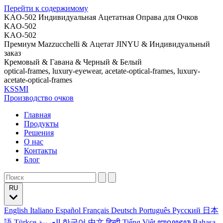
Перейти к содержимому
KAO-502 Индивидуальная Ацетатная Оправа для Очков
KAO-502
KAO-502
Премиум Mazzucchelli & Ацетат JINYU & Индивидуальный
заказ
Кремовый & Гавана & Черный & Белый
optical-frames, luxury-eyewear, acetate-optical-frames, luxury-
acetate-optical-frames
KSSMI
Производство очков
Главная
Продукты
Решения
О нас
Контакты
Блог
RU
English
Italiano
Español
Français
Deutsch
Português
Русский
日本
語
Türkçe
العربية
한국어
中文
हिन्दी
Tiếng Việt
ꦧꦱꦗꦮ
Bahasa