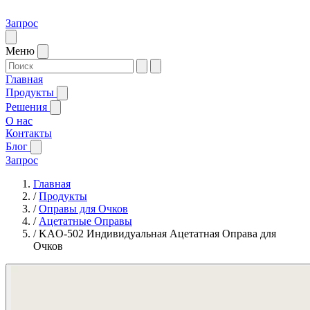
Запрос
Меню
Главная
Продукты
Решения
О нас
Контакты
Блог
Запрос
Главная
/
Продукты
/
Оправы для Очков
/
Ацетатные Оправы
/
KAO-502 Индивидуальная Ацетатная Оправа для
Очков