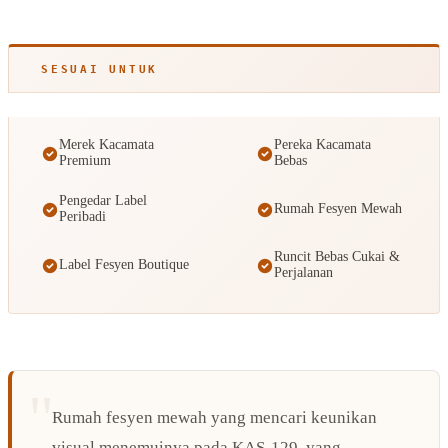
SESUAI UNTUK
Merek Kacamata
Pereka Kacamata
Premium
Bebas
Pengedar Label
Rumah Fesyen Mewah
Peribadi
Runcit Bebas Cukai &
Label Fesyen Boutique
Perjalanan
Rumah fesyen mewah yang mencari keunikan
visual menemuinya pada KAS-129, yang