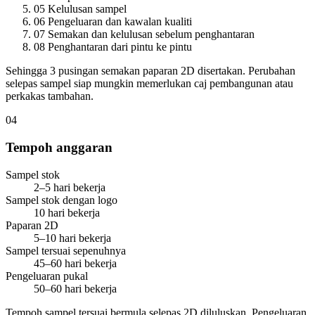
05
Kelulusan sampel
06
Pengeluaran dan kawalan kualiti
07
Semakan dan kelulusan sebelum penghantaran
08
Penghantaran dari pintu ke pintu
Sehingga 3 pusingan semakan paparan 2D disertakan. Perubahan
selepas sampel siap mungkin memerlukan caj pembangunan atau
perkakas tambahan.
04
Tempoh anggaran
Sampel stok
2–5 hari bekerja
Sampel stok dengan logo
10 hari bekerja
Paparan 2D
5–10 hari bekerja
Sampel tersuai sepenuhnya
45–60 hari bekerja
Pengeluaran pukal
50–60 hari bekerja
Tempoh sampel tersuai bermula selepas 2D diluluskan. Pengeluaran