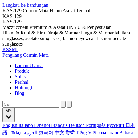
Langkau ke kandungan
KAS-129 Cermin Mata Hitam Asetat Tersuai
KAS-129
KAS-129
Mazzucchelli Premium & Asetat JINYU & Penyesuaian
Hitam & Rubi & Biru Diraja & Marmar Ungu & Marmar Mutiara
sunglasses, acetate-sunglasses, fashion-eyewear, fashion-acetate-
sunglasses
KSSMI
Pengilang Cermin Mata
Laman Utama
Produk
Solusi
Perihal
Hubungi
Blog
MS
English
Italiano
Español
Français
Deutsch
Português
Русский
日本
語
Türkçe
العربية
한국어
中文
हिन्दी
Tiếng Việt
ꦧꦱꦗꦮ
Bahasa