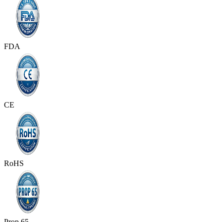
FDA
CE
RoHS
Prop 65