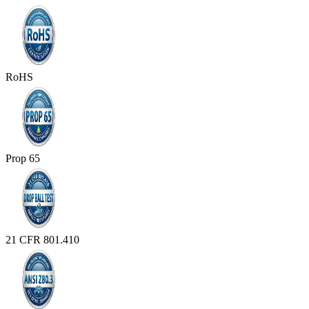
RoHS
Prop 65
21 CFR 801.410