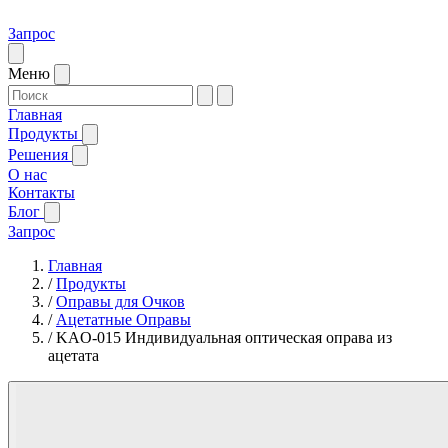
Запрос
Меню
Главная
Продукты
Решения
О нас
Контакты
Блог
Запрос
Главная
/
Продукты
/
Оправы для Очков
/
Ацетатные Оправы
/
KAO-015 Индивидуальная оптическая оправа из
ацетата