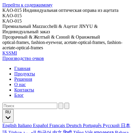
Перейти к содержимому
KAO-015 Индивидуальная оптическая оправа из ацетата
KAO-015
KAO-015
Премиальный Mazzucchelli & Ацетат JINYU &
Индивидуальный заказ
Прозрачный & Желтый & Синий & Оранжевый
optical-frames, fashion-eyewear, acetate-optical-frames, fashion-
acetate-optical-frames
KSSMI
Производство очков
Главная
Продукты
Решения
О нас
Контакты
Блог
RU
English
Italiano
Español
Français
Deutsch
Português
Русский
日本
語
Türkçe
العربية
한국어
中文
हिन्दी
Tiếng Việt
ꦧꦱꦗꦮ
Bahasa