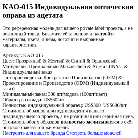
KAO-015 Индивидуальная оптическая
оправа из ацетата
Это референсная модель для вашего private-label проекта, а не
розничный товар. Возьмите её за основу и настройте
материалы, цвета, линзы, логотип и выбранные
характеристики.
Артикул:
KAO-015
Цвет:
Прозрачный & Желтый & Синий & Оранжевый
Материалы:
Премиальный Mazzucchelli & Ацетат JINYU &
Индивидуальный заказ
Тип производства:
Контрактное Производство (OEM) &
Проектирование и Производство (ODM) (Индивидуальный
заказ)
Минимальный заказ:
300 шт/модель (100шт/цвет)
Образец со склада:
US$60/шт.
Полностью индивидуальный образец:
US$300–US$600/шт.
Стоимость образцов для подтверждения вашего
индивидуального проекта, а не розничная или серийная цена.
Стоимость обоих образцов
полностью засчитывается
в счёт
оптового заказа той же модели.
Настроить для вашего бренда
Смотреть больше моделей