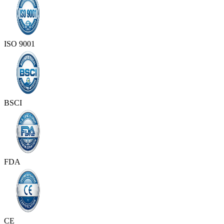
ISO 9001
BSCI
FDA
CE