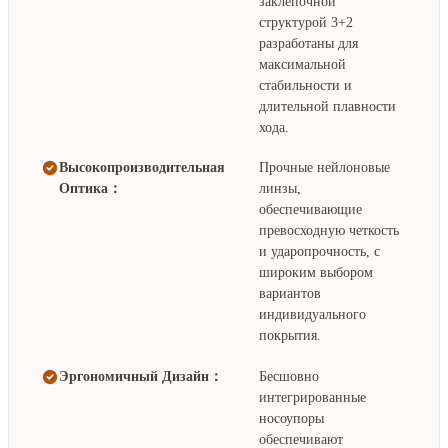
заклепочной
структурой 3+2
разработаны для
максимальной
стабильности и
длительной плавности
хода.
Высокопроизводительная
Прочные нейлоновые
Оптика：
линзы,
обеспечивающие
превосходную четкость
и ударопрочность, с
широким выбором
вариантов
индивидуального
покрытия.
Эргономичный Дизайн：
Бесшовно
интегрированные
носоупоры
обеспечивают