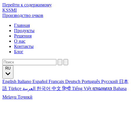
Перейти к содержимому
KSSMI
Производство очков
Главная
Продукты
Решения
О нас
Контакты
Блог
RU
English
Italiano
Español
Français
Deutsch
Português
Русский
日本
語
Türkçe
العربية
한국어
中文
हिन्दी
Tiếng Việt
ꦧꦱꦗꦮ
Bahasa
Melayu
Тоҷикӣ