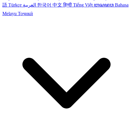
語
Türkçe
العربية
한국어
中文
हिन्दी
Tiếng Việt
ꦧꦱꦗꦮ
Bahasa
Melayu
Тоҷикӣ