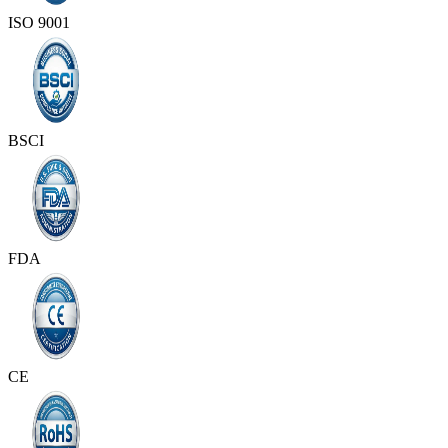
ISO 9001
BSCI
FDA
CE