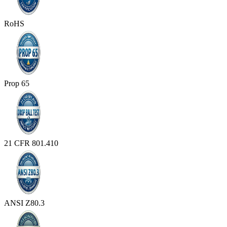
RoHS
Prop 65
21 CFR 801.410
ANSI Z80.3