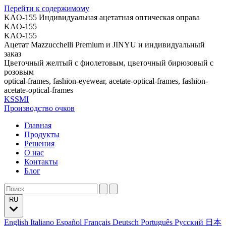
Перейти к содержимому
KAO-155 Индивидуальная ацетатная оптическая оправа
KAO-155
KAO-155
Ацетат Mazzucchelli Premium и JINYU и индивидуальный
заказ
Цветочный желтый с фиолетовым, цветочный бирюзовый с
розовым
optical-frames, fashion-eyewear, acetate-optical-frames, fashion-
acetate-optical-frames
KSSMI
Производство очков
Главная
Продукты
Решения
О нас
Контакты
Блог
RU
English
Italiano
Español
Français
Deutsch
Português
Русский
日本