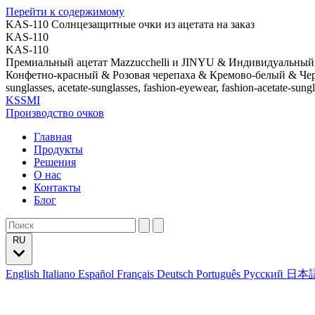
Перейти к содержимому
KAS-110 Солнцезащитные очки из ацетата на заказ
KAS-110
KAS-110
Премиальный ацетат Mazzucchelli и JINYU & Индивидуальный 
Конфетно-красный & Розовая черепаха & Кремово-белый & Ч
sunglasses, acetate-sunglasses, fashion-eyewear, fashion-acetate-sung
KSSMI
Производство очков
Главная
Продукты
Решения
О нас
Контакты
Блог
RU
English
Italiano
Español
Français
Deutsch
Português
Русский
日本