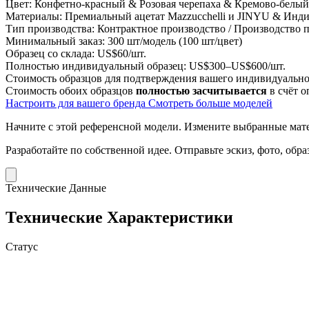
Цвет:
Конфетно-красный & Розовая черепаха & Кремово-белы
Материалы:
Премиальный ацетат Mazzucchelli и JINYU & Инди
Тип производства:
Контрактное производство / Производство
Минимальный заказ:
300 шт/модель (100 шт/цвет)
Образец со склада:
US$60/шт.
Полностью индивидуальный образец:
US$300–US$600/шт.
Стоимость образцов для подтверждения вашего индивидуальног
Стоимость обоих образцов
полностью засчитывается
в счёт о
Настроить для вашего бренда
Смотреть больше моделей
Начните с этой референсной модели.
Измените выбранные матер
Разработайте по собственной идее.
Отправьте эскиз, фото, обр
Технические Данные
Технические Характеристики
Статус