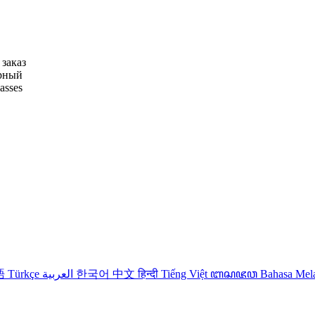
заказ
ерный
lasses
語
Türkçe
العربية
한국어
中文
हिन्दी
Tiếng Việt
ꦧꦱꦗꦮ
Bahasa Me