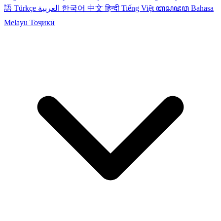
語
Türkçe
العربية
한국어
中文
हिन्दी
Tiếng Việt
ꦧꦱꦗꦮ
Bahasa
Melayu
Тоҷикӣ