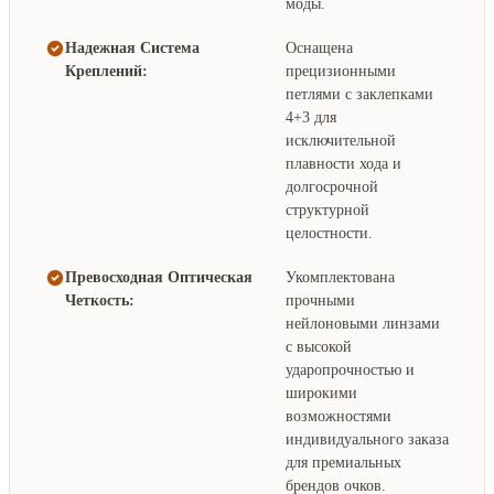
моды.
Надежная Система
Оснащена
Креплений:
прецизионными
петлями с заклепками
4+3 для
исключительной
плавности хода и
долгосрочной
структурной
целостности.
Превосходная Оптическая
Укомплектована
Четкость:
прочными
нейлоновыми линзами
с высокой
ударопрочностью и
широкими
возможностями
индивидуального заказа
для премиальных
брендов очков.