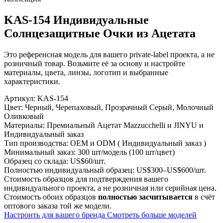
KAS-154 Индивидуальные
Солнцезащитные Очки из Ацетата
Это референсная модель для вашего private-label проекта, а не
розничный товар. Возьмите её за основу и настройте
материалы, цвета, линзы, логотип и выбранные
характеристики.
Артикул:
KAS-154
Цвет:
Черный, Черепаховый, Прозрачный Серый, Молочный
Оливковый
Материалы:
Премиальный Ацетат Mazzucchelli и JINYU и
Индивидуальный заказ
Тип производства:
OEM и ODM ( Индивидуальный заказ )
Минимальный заказ:
300 шт/модель (100 шт/цвет)
Образец со склада:
US$60/шт.
Полностью индивидуальный образец:
US$300–US$600/шт.
Стоимость образцов для подтверждения вашего
индивидуального проекта, а не розничная или серийная цена.
Стоимость обоих образцов
полностью засчитывается
в счёт
оптового заказа той же модели.
Настроить для вашего бренда
Смотреть больше моделей