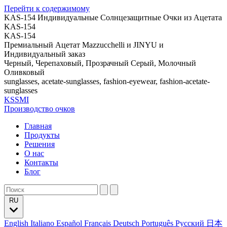
Перейти к содержимому
KAS-154 Индивидуальные Солнцезащитные Очки из Ацетата
KAS-154
KAS-154
Премиальный Ацетат Mazzucchelli и JINYU и
Индивидуальный заказ
Черный, Черепаховый, Прозрачный Серый, Молочный
Оливковый
sunglasses, acetate-sunglasses, fashion-eyewear, fashion-acetate-
sunglasses
KSSMI
Производство очков
Главная
Продукты
Решения
О нас
Контакты
Блог
RU
English
Italiano
Español
Français
Deutsch
Português
Русский
日本