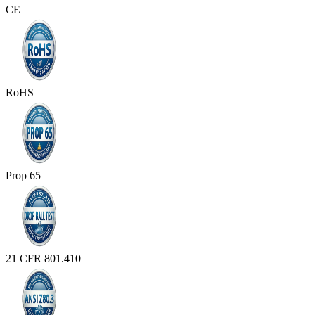
CE
RoHS
Prop 65
21 CFR 801.410