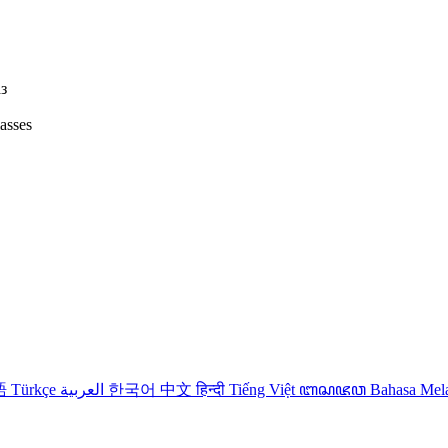
з
lasses
語
Türkçe
العربية
한국어
中文
हिन्दी
Tiếng Việt
ꦧꦱꦗꦮ
Bahasa Me