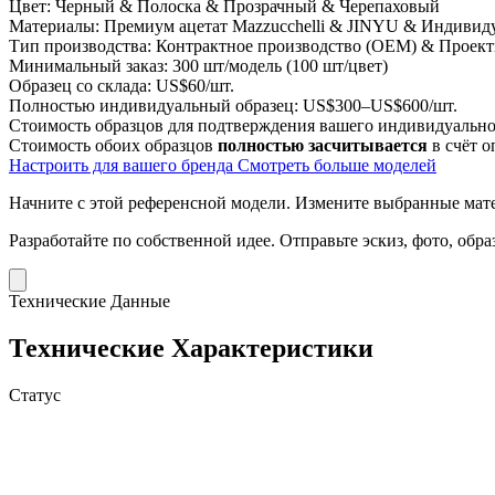
Цвет:
Черный & Полоска & Прозрачный & Черепаховый
Материалы:
Премиум ацетат Mazzucchelli & JINYU & Индивид
Тип производства:
Контрактное производство (OEM) & Проект
Минимальный заказ:
300 шт/модель (100 шт/цвет)
Образец со склада:
US$60/шт.
Полностью индивидуальный образец:
US$300–US$600/шт.
Стоимость образцов для подтверждения вашего индивидуальног
Стоимость обоих образцов
полностью засчитывается
в счёт о
Настроить для вашего бренда
Смотреть больше моделей
Начните с этой референсной модели.
Измените выбранные матер
Разработайте по собственной идее.
Отправьте эскиз, фото, обр
Технические Данные
Технические Характеристики
Статус