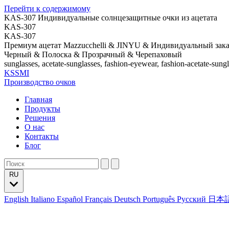
Перейти к содержимому
KAS-307 Индивидуальные солнцезащитные очки из ацетата
KAS-307
KAS-307
Премиум ацетат Mazzucchelli & JINYU & Индивидуальный зака
Черный & Полоска & Прозрачный & Черепаховый
sunglasses, acetate-sunglasses, fashion-eyewear, fashion-acetate-sung
KSSMI
Производство очков
Главная
Продукты
Решения
О нас
Контакты
Блог
RU
English
Italiano
Español
Français
Deutsch
Português
Русский
日本