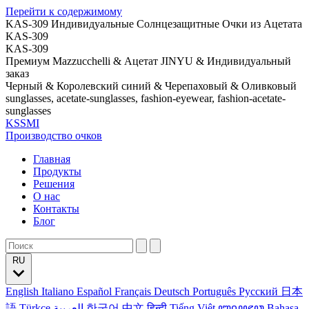
Перейти к содержимому
KAS-309 Индивидуальные Солнцезащитные Очки из Ацетата
KAS-309
KAS-309
Премиум Mazzucchelli & Ацетат JINYU & Индивидуальный
заказ
Черный & Королевский синий & Черепаховый & Оливковый
sunglasses, acetate-sunglasses, fashion-eyewear, fashion-acetate-
sunglasses
KSSMI
Производство очков
Главная
Продукты
Решения
О нас
Контакты
Блог
RU
English
Italiano
Español
Français
Deutsch
Português
Русский
日本
語
Türkçe
العربية
한국어
中文
हिन्दी
Tiếng Việt
ꦧꦱꦗꦮ
Bahasa