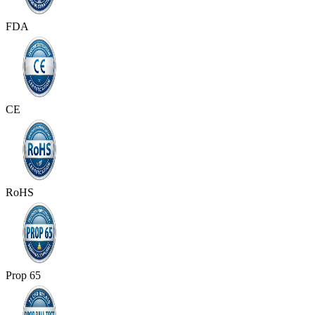
FDA
CE
RoHS
Prop 65