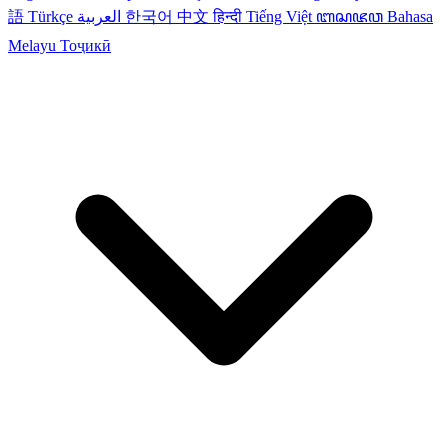
語
Türkçe
العربية
한국어
中文
हिन्दी
Tiếng Việt
ꦧꦱꦗꦮ
Bahasa
Melayu
Тоҷикӣ