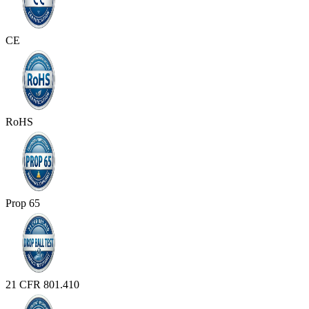
CE
RoHS
Prop 65
21 CFR 801.410