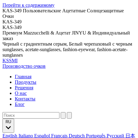
Перейти к содержимому
KAS-349 Пользовательские Ацетатные Солнцезащитные
Очки
KAS-349
KAS-349
Премиум Mazzucchelli & Ацетат JINYU & Индивидуальный
заказ
Черный с градиентным серым, Белый черепаховый с черным
sunglasses, acetate-sunglasses, fashion-eyewear, fashion-acetate-
sunglasses
KSSMI
Производство очков
Главная
Продукты
Решения
О нас
Контакты
Блог
RU
English
Italiano
Español
Français
Deutsch
Português
Русский
日本