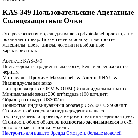
KAS-349 Пользовательские Ацетатные
Солнцезащитные Очки
Это референсная модель для вашего private-label проекта, а не
розничный товар. Возьмите её за основу и настройте
материалы, цвета, линзы, логотип и выбранные
характеристики.
Артикул:
KAS-349
Цвет:
Черный с градиентным серым, Белый черепаховый с
черным
Материалы:
Премиум Mazzucchelli & Ацетат JINYU &
Индивидуальный заказ
Тип производства:
OEM & ODM ( Индивидуальный заказ )
Минимальный заказ:
300 шт/модель (100 шт/цвет)
Образец со склада:
US$60/шт.
Полностью индивидуальный образец:
US$300–US$600/шт.
Стоимость образцов для подтверждения вашего
индивидуального проекта, а не розничная или серийная цена.
Стоимость обоих образцов
полностью засчитывается
в счёт
оптового заказа той же модели.
Настроить для вашего бренда
Смотреть больше моделей