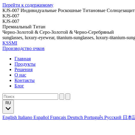
Перейти к содержимому
KJS-007 Индивидуальные Роскошные Титановые Солнцезащи
KJS-007
KJS-007
Премиальный Титан
Черно-Золотой & Серо-Золотой & Черно-Серебряный
sunglasses, luxury-eyewear, titanium-sunglasses, luxury-titanium-sung
KSSMI
Производство очков
Главная
Продукты
Решения
О нас
Контакты
Блог
RU
English
Italiano
Español
Français
Deutsch
Português
Русский
日本