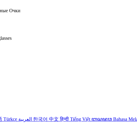
тные Очки
lasses
語
Türkçe
العربية
한국어
中文
हिन्दी
Tiếng Việt
ꦧꦱꦗꦮ
Bahasa Me