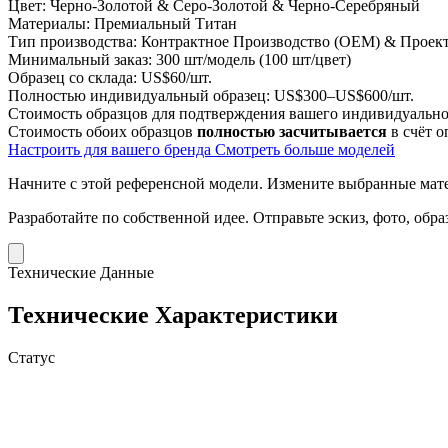
Цвет:
Черно-Золотой & Серо-Золотой & Черно-Серебряный
Материалы:
Премиальный Титан
Тип производства:
Контрактное Производство (OEM) & Проект
Минимальный заказ:
300 шт/модель (100 шт/цвет)
Образец со склада:
US$60/шт.
Полностью индивидуальный образец:
US$300–US$600/шт.
Стоимость образцов для подтверждения вашего индивидуальног
Стоимость обоих образцов
полностью засчитывается
в счёт о
Настроить для вашего бренда
Смотреть больше моделей
Начните с этой референсной модели.
Измените выбранные матер
Разработайте по собственной идее.
Отправьте эскиз, фото, обр
Технические Данные
Технические Характеристики
Статус