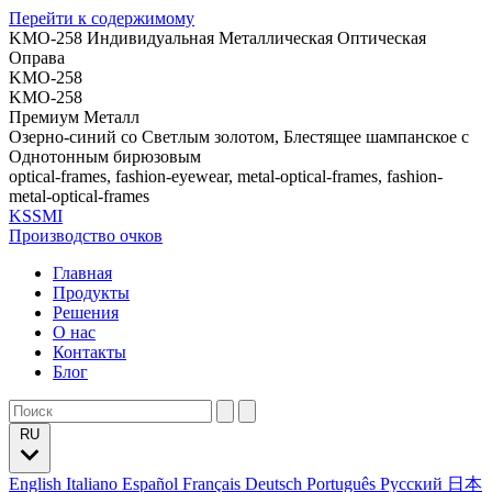
Перейти к содержимому
KMO-258 Индивидуальная Металлическая Оптическая
Оправа
KMO-258
KMO-258
Премиум Металл
Озерно-синий со Светлым золотом, Блестящее шампанское с
Однотонным бирюзовым
optical-frames, fashion-eyewear, metal-optical-frames, fashion-
metal-optical-frames
KSSMI
Производство очков
Главная
Продукты
Решения
О нас
Контакты
Блог
RU
English
Italiano
Español
Français
Deutsch
Português
Русский
日本