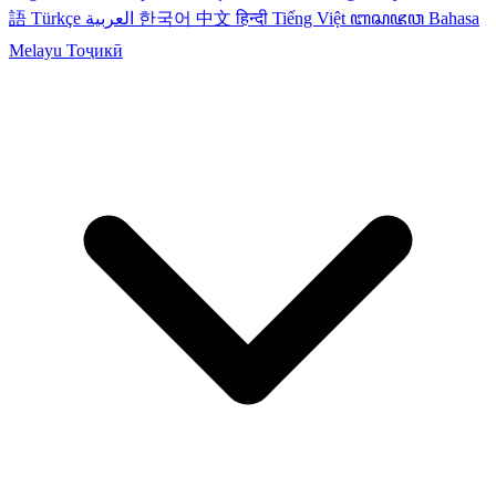
語
Türkçe
العربية
한국어
中文
हिन्दी
Tiếng Việt
ꦧꦱꦗꦮ
Bahasa
Melayu
Тоҷикӣ