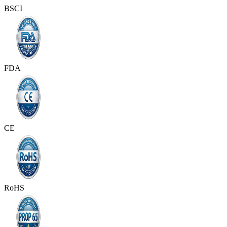
BSCI
FDA
CE
RoHS