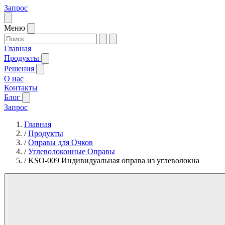
Запрос
Меню
Главная
Продукты
Решения
О нас
Контакты
Блог
Запрос
Главная
/
Продукты
/
Оправы для Очков
/
Углеволоконные Оправы
/
KSO-009 Индивидуальная оправа из углеволокна