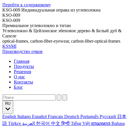
Перейти к содержимому
KSO-009 Индивидуальная оправа из углеволокна
KSO-009
KSO-009
Премиальное углеволокно и титан
Углеволокно & Цейлонское эбеновое дерево & Белый дуб &
Сапеле
optical-frames, carbon-fiber-eyewear, carbon-fiber-optical-frames
KSSMI
Производство очков
Главная
Продукты
Решения
О нас
Контакты
Блог
RU
English
Italiano
Español
Français
Deutsch
Português
Русский
日本
語
Türkçe
العربية
한국어
中文
हिन्दी
Tiếng Việt
ꦧꦱꦗꦮ
Bahasa