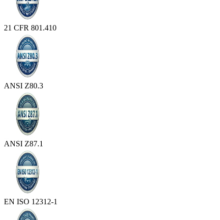
21 CFR 801.410
ANSI Z80.3
ANSI Z87.1
EN ISO 12312-1