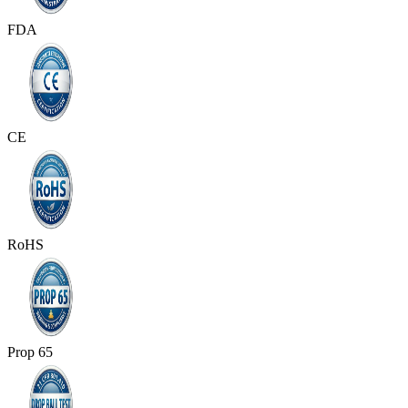
FDA
CE
RoHS
Prop 65