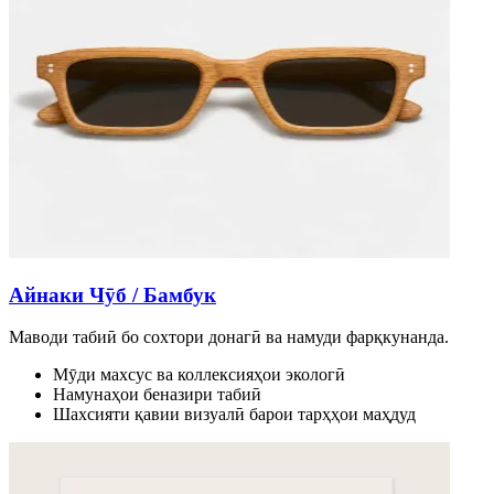
Айнаки Чӯб / Бамбук
Маводи табиӣ бо сохтори донагӣ ва намуди фарқкунанда.
Мӯди махсус ва коллексияҳои экологӣ
Намунаҳои беназири табиӣ
Шахсияти қавии визуалӣ барои тарҳҳои маҳдуд