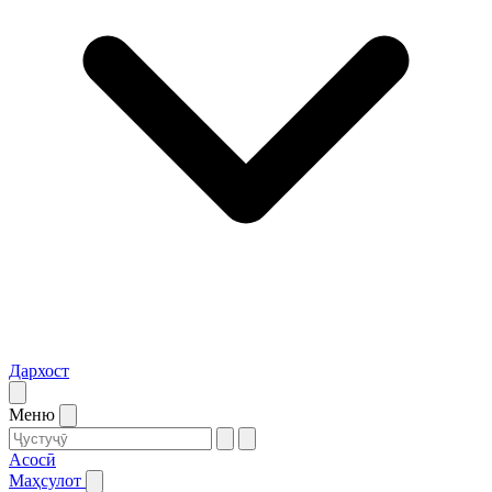
Дархост
Меню
Асосӣ
Маҳсулот