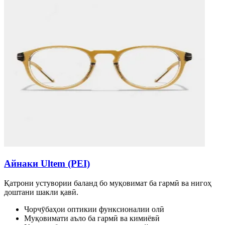
Айнаки Ultem (PEI)
Қатрони устувории баланд бо муқовимат ба гармӣ ва нигоҳ
доштани шакли қавӣ.
Чорчӯбаҳои оптикии функсионалии олӣ
Муқовимати аъло ба гармӣ ва кимиёвӣ