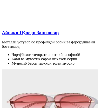
Айнаки Пӯлоди Зангногир
Металли устувор бо профилҳои борик ва фарсудашавии
боэътимод.
Чорчӯбаҳои тиҷоратии оптикӣ ва офтобӣ
Қавӣ ва мувофиқ барои шаклҳои борик
Муносиб барои тарҳҳои тозаи муосир