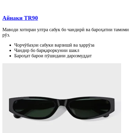
Айнаки TR90
Маводи хотираи ултра сабук бо чандирӣ ва бароҳатии тамоми
рӯз.
Чорчӯбаҳои сабуки варзишӣ ва ҳаррӯза
Чандир бо барқароркунии шакл
Бароҳат барои пӯшидани дарозмуддат