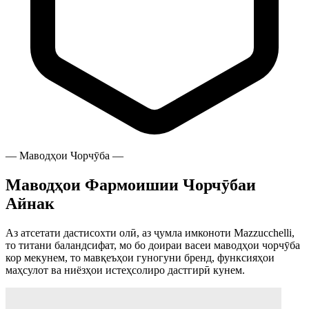
— Маводҳои Чорчӯба —
Маводҳои Фармоишии Чорчӯбаи
Айнак
Аз атсетати дастисохти олӣ, аз ҷумла имконоти
Mazzucchelli
,
то титани баландсифат, мо бо доираи васеи маводҳои чорчӯба
кор мекунем, то мавқеъҳои гуногуни бренд, функсияҳои
маҳсулот ва ниёзҳои истеҳсолиро дастгирӣ кунем.