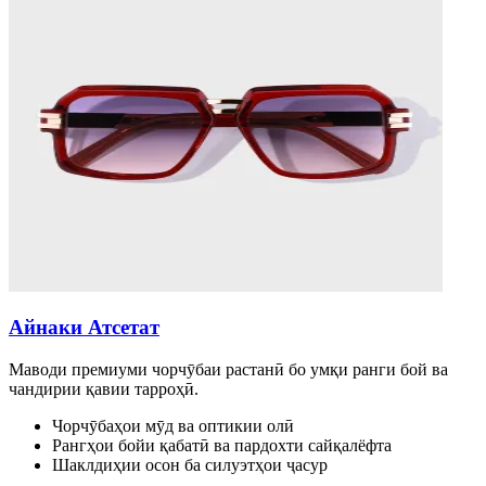
Айнаки Атсетат
Маводи премиуми чорчӯбаи растанӣ бо умқи ранги бой ва
чандирии қавии тарроҳӣ.
Чорчӯбаҳои мӯд ва оптикии олӣ
Рангҳои бойи қабатӣ ва пардохти сайқалёфта
Шаклдиҳии осон ба силуэтҳои ҷасур