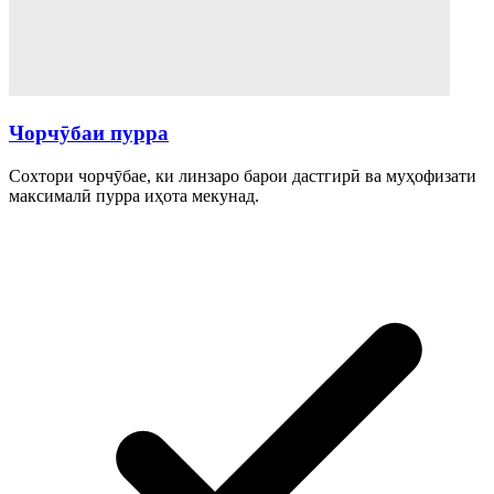
Чорчӯбаи пурра
Сохтори чорчӯбае, ки линзаро барои дастгирӣ ва муҳофизати
максималӣ пурра иҳота мекунад.