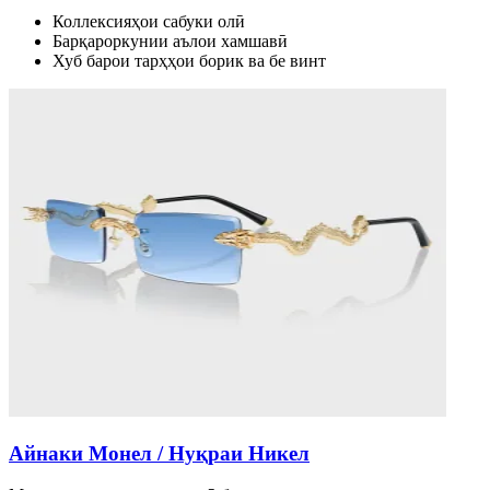
Коллексияҳои сабуки олӣ
Барқароркунии аълои хамшавӣ
Хуб барои тарҳҳои борик ва бе винт
Айнаки Монел / Нуқраи Никел