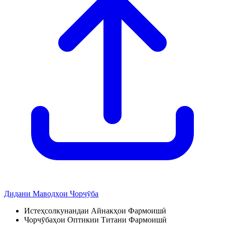
Дидани Маводҳои Чорчӯба
Истеҳсолкунандаи Айнакҳои Фармоишӣ
Чорчӯбаҳои Оптикии Титани Фармоишӣ