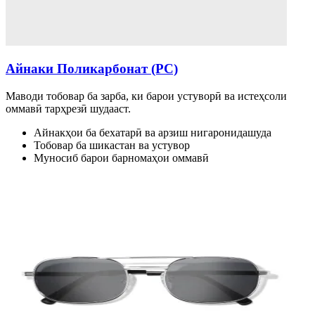
Айнаки Поликарбонат (PC)
Маводи тобовар ба зарба, ки барои устуворӣ ва истеҳсоли
оммавӣ тарҳрезӣ шудааст.
Айнакҳои ба бехатарӣ ва арзиш нигаронидашуда
Тобовар ба шикастан ва устувор
Муносиб барои барномаҳои оммавӣ