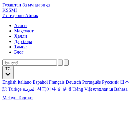
Гузаштан ба мундариҷа
KSSMI
Истеҳсоли Айнак
Асосӣ
Маҳсулот
Ҳалли
Дар бора
Тамос
Блог
TG
English
Italiano
Español
Français
Deutsch
Português
Русский
日本
語
Türkçe
العربية
한국어
中文
हिन्दी
Tiếng Việt
ꦧꦱꦗꦮ
Bahasa
Melayu
Тоҷикӣ