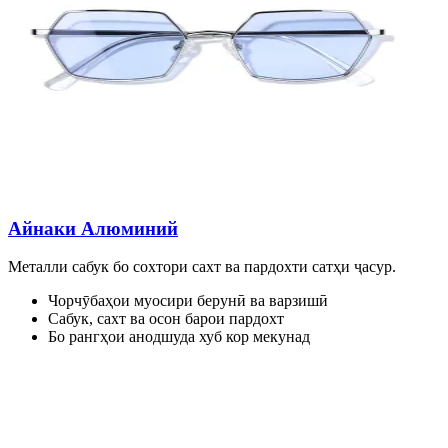
Айнаки Алюминий
Металли сабук бо сохтори сахт ва пардохти сатҳи ҷасур.
Чорчӯбаҳои муосири берунӣ ва варзишӣ
Сабук, сахт ва осон барои пардохт
Бо рангҳои анодшуда хуб кор мекунад