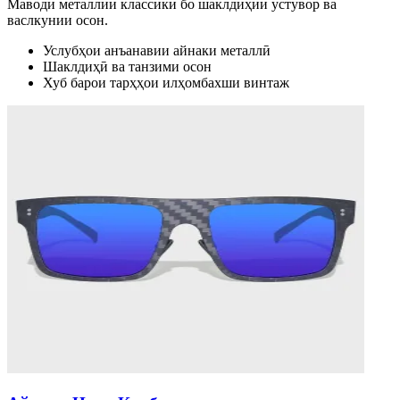
Маводи металлии классикӣ бо шаклдиҳии устувор ва
васлкунии осон.
Услубҳои анъанавии айнаки металлӣ
Шаклдиҳӣ ва танзими осон
Хуб барои тарҳҳои илҳомбахши винтаж