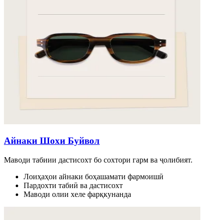
Айнаки Шохи Буйвол
Маводи табиии дастисохт бо сохтори гарм ва ҷолибият.
Лоиҳаҳои айнаки боҳашамати фармоишӣ
Пардохти табиӣ ва дастисохт
Маводи олии хеле фарқкунанда