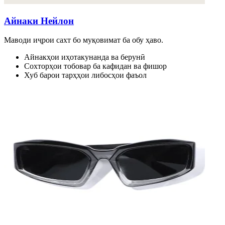
Айнаки Нейлон
Маводи иҷрои сахт бо муқовимат ба обу ҳаво.
Айнакҳои иҳотакунанда ва берунӣ
Сохторҳои тобовар ба кафидан ва фишор
Хуб барои тарҳҳои либосҳои фаъол