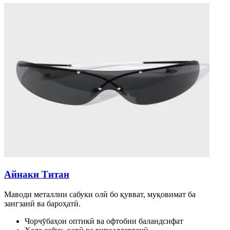
Айнаки Титан
Маводи металлии сабуки олӣ бо қувват, муқовимат ба
зангзанӣ ва бароҳатӣ.
Чорчӯбаҳои оптикӣ ва офтобии баландсифат