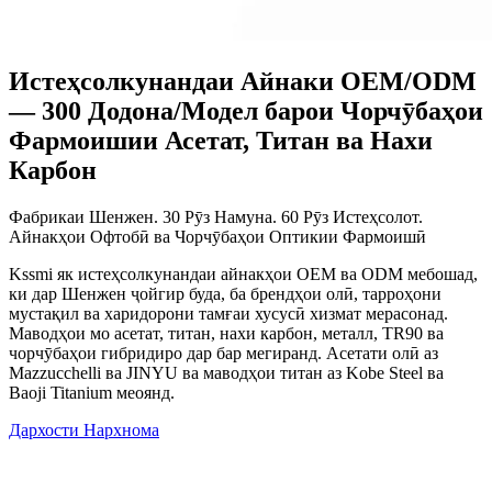
Истеҳсолкунандаи Айнаки OEM/ODM
— 300 Додона/Модел барои Чорчӯбаҳои
Фармоишии Асетат, Титан ва Нахи
Карбон
Фабрикаи Шенжен. 30 Рӯз Намуна. 60 Рӯз Истеҳсолот.
Айнакҳои Офтобӣ ва Чорчӯбаҳои Оптикии Фармоишӣ
Kssmi як истеҳсолкунандаи айнакҳои OEM ва ODM мебошад,
ки дар Шенжен ҷойгир буда, ба брендҳои олӣ, тарроҳони
мустақил ва харидорони тамғаи хусусӣ хизмат мерасонад.
Маводҳои мо асетат, титан, нахи карбон, металл, TR90 ва
чорчӯбаҳои гибридиро дар бар мегиранд. Асетати олӣ аз
Mazzucchelli ва JINYU ва маводҳои титан аз Kobe Steel ва
Baoji Titanium меоянд.
Дархости Нархнома