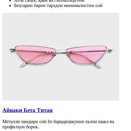
Хеле сабук, қавӣ ва гипоаллергенӣ
Беҳтарин барои тарҳҳои минималистии олӣ
Айнаки Бета Титан
Металли чандири олӣ бо барқароркунии аълои шакл ва
профилҳои борик.