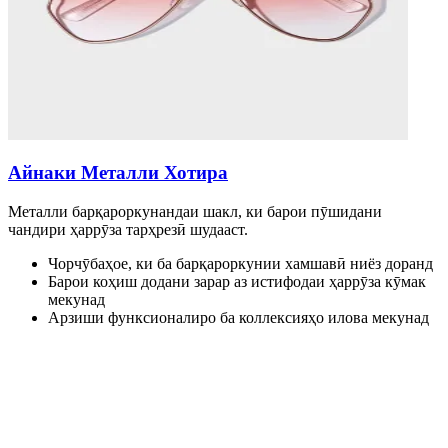
Айнаки Металли Хотира
Металли барқароркунандаи шакл, ки барои пӯшидани
чандири ҳаррӯза тарҳрезӣ шудааст.
Чорчӯбаҳое, ки ба барқароркунии хамшавӣ ниёз доранд
Барои коҳиш додани зарар аз истифодаи ҳаррӯза кӯмак
мекунад
Арзиши функсионалиро ба коллексияҳо илова мекунад