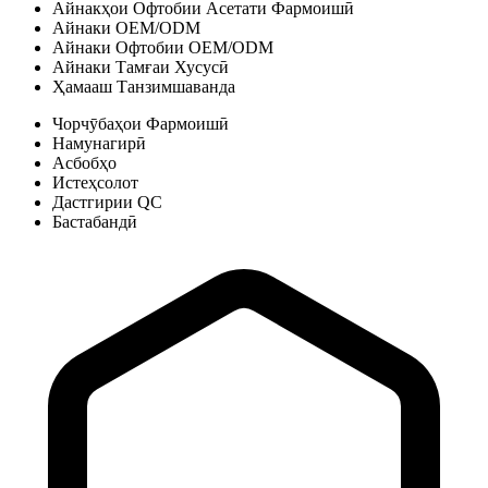
Айнакҳои Офтобии Асетати Фармоишӣ
Айнаки OEM/ODM
Айнаки Офтобии OEM/ODM
Айнаки Тамғаи Хусусӣ
Ҳамааш Танзимшаванда
Чорчӯбаҳои Фармоишӣ
Намунагирӣ
Асбобҳо
Истеҳсолот
Дастгирии QC
Бастабандӣ