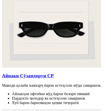
Айнаки Сӯзандоруи CP
Маводи қолаби камхарҷ барои истеҳсоли мӯди самаранок.
Айнакҳои офтобии мӯд барои бозори оммавӣ
Пардохти ҷилодор ва истеҳсоли самаранок
Хуб барои барномаҳои ҳаҷми тиҷоратӣ