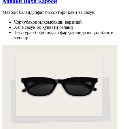
Айнаки Нахи Карбон
Маводи баландсифат бо сохтори қавӣ ва сабук.
Чорчӯбаҳои илҳомбахши варзишӣ
Хеле сабук бо қуввати баланд
Текстураи бофташудаи фарқкунанда ва ҷолибияти
муосир