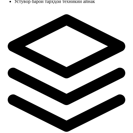
Устувор барои тарҳҳои техникии айнак