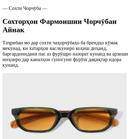
— Сохти Чорчӯба —
Сохторҳои Фармоишии Чорчӯбаи
Айнак
Таҷрибаи мо дар сохти чаҳорчӯбаҳо ба брендҳо кӯмак
мекунад, ки хатарҳои васлкуниро коҳиш диҳанд,
баргардонидани пас аз фурӯшро назорат кунанд ва арзиши
ниҳоиро дар каналҳои гуногуни фурӯш дақиқтар идора
кунанд.