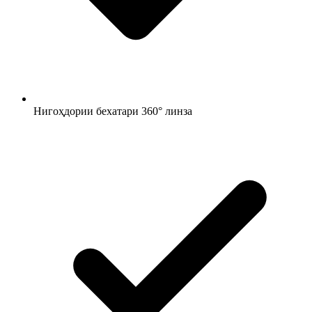
Нигоҳдории бехатари 360° линза