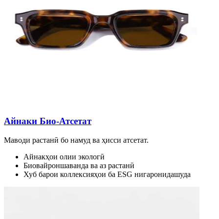
Айнаки Био-Атсетат
Маводи растанӣ бо намуд ва ҳисси атсетат.
Айнакҳои олии экологӣ
Биовайроншаванда ва аз растанӣ
Хуб барои коллексияҳои ба ESG нигаронидашуда