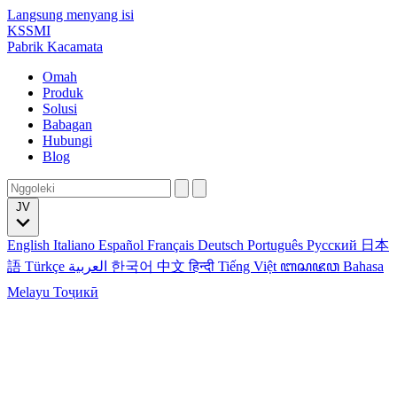
Langsung menyang isi
KSSMI
Pabrik Kacamata
Omah
Produk
Solusi
Babagan
Hubungi
Blog
JV
English
Italiano
Español
Français
Deutsch
Português
Русский
日本
語
Türkçe
العربية
한국어
中文
हिन्दी
Tiếng Việt
ꦧꦱꦗꦮ
Bahasa
Melayu
Тоҷикӣ