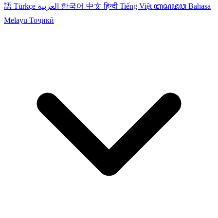
語
Türkçe
العربية
한국어
中文
हिन्दी
Tiếng Việt
ꦧꦱꦗꦮ
Bahasa
Melayu
Тоҷикӣ