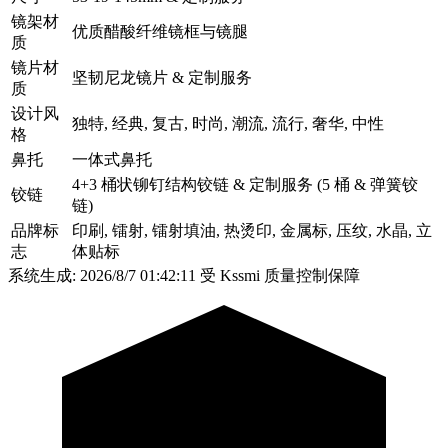
镜架材
优质醋酸纤维镜框与镜腿
质
镜片材
坚韧尼龙镜片 & 定制服务
质
设计风
独特, 经典, 复古, 时尚, 潮流, 流行, 奢华, 中性
格
鼻托
一体式鼻托
4+3 桶状铆钉结构铰链 & 定制服务 (5 桶 & 弹簧铰
铰链
链)
品牌标
印刷, 镭射, 镭射填油, 热烫印, 金属标, 压纹, 水晶, 立
志
体贴标
系统生成: 2026/8/7 01:42:11
受 Kssmi 质量控制保障