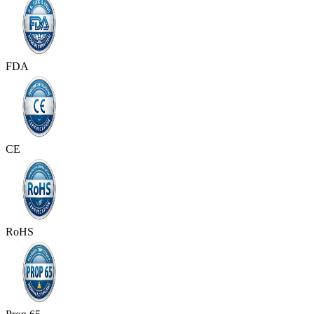
FDA
CE
RoHS