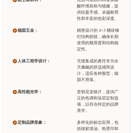
酸纤维前框与镜腿，提
供轻盈手感、卓越耐用
性和丰富的色彩深度。
稳固五金：
精密设计的 4+3 桶状铆
钉结构铰链，确保长期
使用的顺滑度和结构稳
定性。
人体工程学设计：
无缝集成的鼻托专为全
天佩戴的舒适感而设
计，适应各种脸型，稳
固不滑落。
高性能光学：
坚韧尼龙镜片，提供广
泛的色调和涂层定制选
项，以符合特定的品牌
美学。
定制品牌形象：
多样化的标志应用，包
括镭射填油、热烫印和