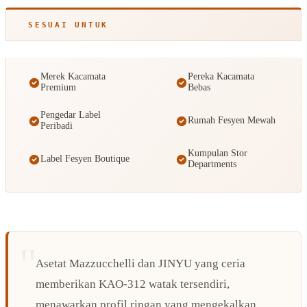
SESUAI UNTUK
Merek Kacamata
Pereka Kacamata
Premium
Bebas
Pengedar Label
Rumah Fesyen Mewah
Peribadi
Kumpulan Stor
Label Fesyen Boutique
Departments
Asetat Mazzucchelli dan JINYU yang ceria
memberikan KAO-312 watak tersendiri,
menawarkan profil ringan yang mengekalkan