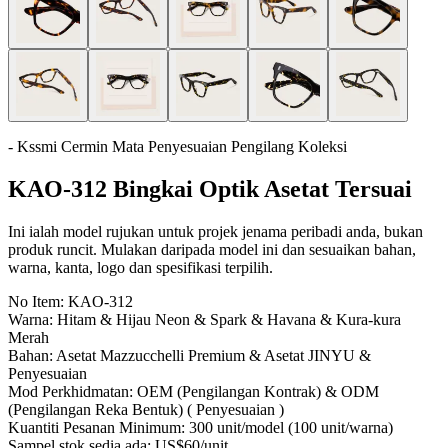
- Kssmi Cermin Mata Penyesuaian Pengilang Koleksi
KAO-312 Bingkai Optik Asetat Tersuai
Ini ialah model rujukan untuk projek jenama peribadi anda, bukan
produk runcit. Mulakan daripada model ini dan sesuaikan bahan,
warna, kanta, logo dan spesifikasi terpilih.
No Item:
KAO-312
Warna:
Hitam & Hijau Neon & Spark & Havana & Kura-kura
Merah
Bahan:
Asetat Mazzucchelli Premium & Asetat JINYU &
Penyesuaian
Mod Perkhidmatan:
OEM (Pengilangan Kontrak) & ODM
(Pengilangan Reka Bentuk) ( Penyesuaian )
Kuantiti Pesanan Minimum:
300 unit/model (100 unit/warna)
Sampel stok sedia ada:
US$60/unit