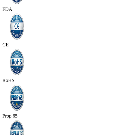
FDA
CE
RoHS
Prop 65