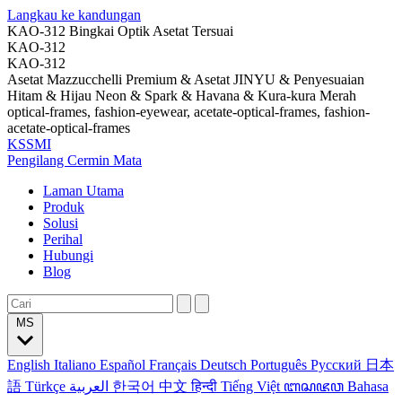
Langkau ke kandungan
KAO-312 Bingkai Optik Asetat Tersuai
KAO-312
KAO-312
Asetat Mazzucchelli Premium & Asetat JINYU & Penyesuaian
Hitam & Hijau Neon & Spark & Havana & Kura-kura Merah
optical-frames, fashion-eyewear, acetate-optical-frames, fashion-
acetate-optical-frames
KSSMI
Pengilang Cermin Mata
Laman Utama
Produk
Solusi
Perihal
Hubungi
Blog
MS
English
Italiano
Español
Français
Deutsch
Português
Русский
日本
語
Türkçe
العربية
한국어
中文
हिन्दी
Tiếng Việt
ꦧꦱꦗꦮ
Bahasa