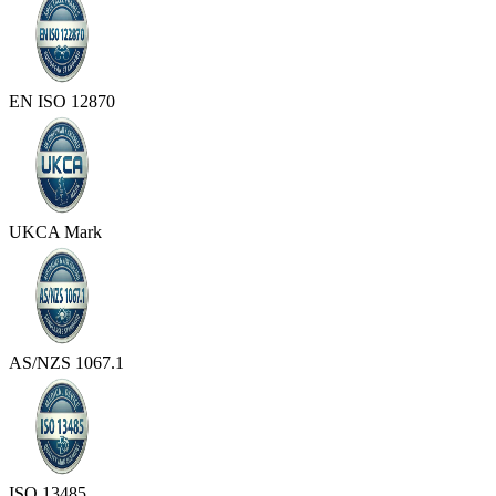
EN ISO 12870
UKCA Mark
AS/NZS 1067.1
ISO 13485