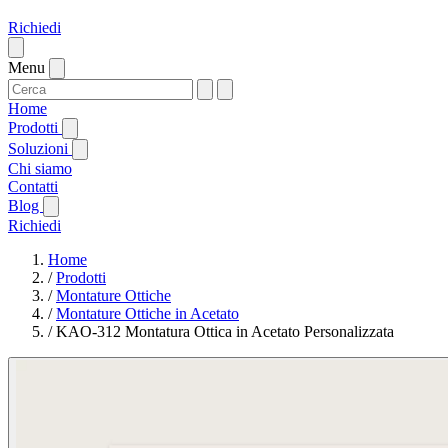
Richiedi
Menu
Home
Prodotti
Soluzioni
Chi siamo
Contatti
Blog
Richiedi
Home
/
Prodotti
/
Montature Ottiche
/
Montature Ottiche in Acetato
/
KAO-312 Montatura Ottica in Acetato Personalizzata