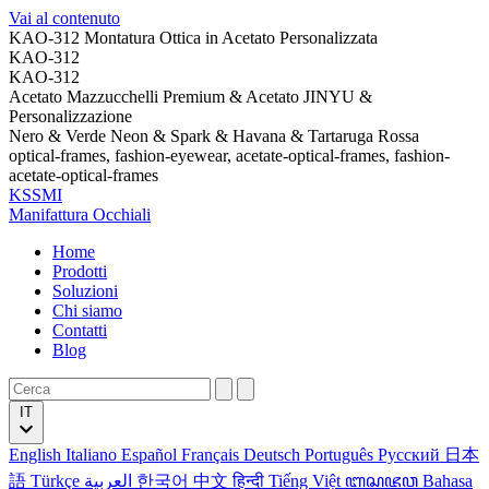
Vai al contenuto
KAO-312 Montatura Ottica in Acetato Personalizzata
KAO-312
KAO-312
Acetato Mazzucchelli Premium & Acetato JINYU &
Personalizzazione
Nero & Verde Neon & Spark & Havana & Tartaruga Rossa
optical-frames, fashion-eyewear, acetate-optical-frames, fashion-
acetate-optical-frames
KSSMI
Manifattura Occhiali
Home
Prodotti
Soluzioni
Chi siamo
Contatti
Blog
IT
English
Italiano
Español
Français
Deutsch
Português
Русский
日本
語
Türkçe
العربية
한국어
中文
हिन्दी
Tiếng Việt
ꦧꦱꦗꦮ
Bahasa