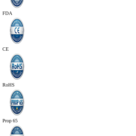
FDA
CE
RoHS
Prop 65