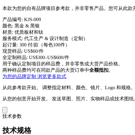
本款为您的自有品牌项目参考款，并非零售产品。您可从此款开
产品编号:
KJS-009
颜色:
黑金 & 黑银
材质:
优质板材和钛
服务模式:
代工生产 & 设计制造（定制）
起订量:
300 付/款（每色100件）
现货样品:
US$60/件
全定制样品:
US$300–US$600/件
用于确认定制项目的样品费，并非零售或大货产品价格。
两种样品费均可在同款产品的大货订单中
全额抵扣
。
为您的品牌定制
浏览更多款式
从此参考款开始。
调整指定材料、颜色、镜片、Logo 和规格
从您的创意开始开发。
发送草图、照片、实物样品或技术图纸
技术参数
技术规格