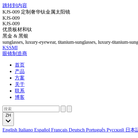
跳转到内容
KJS-009 定制奢华钛金属太阳镜
KJS-009
KJS-009
优质板材和钛
黑金 & 黑银
sunglasses, luxury-eyewear, titanium-sunglasses, luxury-titanium-sung
KSSMI
眼镜制造商
首页
产品
方案
关于
联系
博客
ZH
English
Italiano
Español
Français
Deutsch
Português
Русский
日本