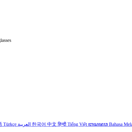
lasses
語
Türkçe
العربية
한국어
中文
हिन्दी
Tiếng Việt
ꦧꦱꦗꦮ
Bahasa Me