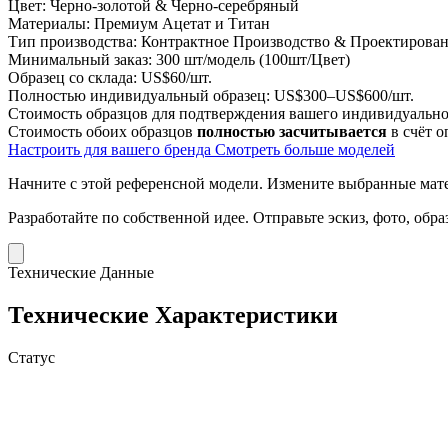
Цвет:
Черно-золотой & Черно-серебряный
Материалы:
Премиум Ацетат и Титан
Тип производства:
Контрактное Производство & Проектирован
Минимальный заказ:
300 шт/модель (100шт/Цвет)
Образец со склада:
US$60/шт.
Полностью индивидуальный образец:
US$300–US$600/шт.
Стоимость образцов для подтверждения вашего индивидуальног
Стоимость обоих образцов
полностью засчитывается
в счёт о
Настроить для вашего бренда
Смотреть больше моделей
Начните с этой референсной модели.
Измените выбранные матер
Разработайте по собственной идее.
Отправьте эскиз, фото, обр
Технические Данные
Технические Характеристики
Статус