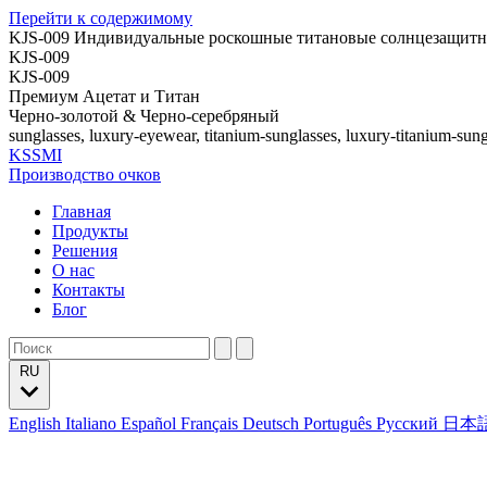
Перейти к содержимому
KJS-009 Индивидуальные роскошные титановые солнцезащитн
KJS-009
KJS-009
Премиум Ацетат и Титан
Черно-золотой & Черно-серебряный
sunglasses, luxury-eyewear, titanium-sunglasses, luxury-titanium-sung
KSSMI
Производство очков
Главная
Продукты
Решения
О нас
Контакты
Блог
RU
English
Italiano
Español
Français
Deutsch
Português
Русский
日本