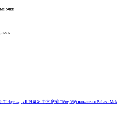
ые очки
lasses
語
Türkçe
العربية
한국어
中文
हिन्दी
Tiếng Việt
ꦧꦱꦗꦮ
Bahasa Me